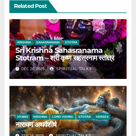
Related Post
KRISHNA
SAHASRANAMA
STOTRA
Sri Krishna Sahasranama
Stotram – श्री कृष्ण सहस्रनाम स्तोत्र
DEC 20, 2025
SPIRITUAL TALKS
HYMNS
KRISHNA
LORD VISHNU
STOTRA
VERSES
नारायण अथर्वशीर्ष
SEP 24, 2025
SPIRITUAL TALKS