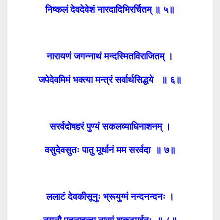
निष्कलं देवदेवेशं नारदादिभिरर्चितम् ॥ ५॥
नारायणं जगन्नाथं मन्दस्मितविराजितम् ।
जपेदेवमिमं भक्त्या मन्त्रं सर्वार्थसिद्धये ॥ ६॥
सरर्वदोषहरं पुण्यं सकलव्याधिनाशनम् ।
वसुदेवसुतः पातु मूर्धानं मम सरर्वदा ॥ ७॥
ललाटं देवकीसूनुः भ्रूयुग्मं नन्दनन्दनः ।