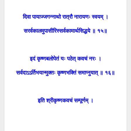
दिवा पायाज्जगन्नाथो रात्रौ नारायणः स्वयम् ।
सरर्वकालमुपासीरिस्सर्वकामार्थसिद्धये ॥ १५॥
इदं कृष्णबलोपेतं यः पठेत् कवचं नरः ।
सर्वदाऽऽर्तिभयान्मुक्तः कृष्णभक्तिं समाप्नुयात् ॥ १६॥
इति श्रीकृष्णकवचं सम्पूर्णम् ।