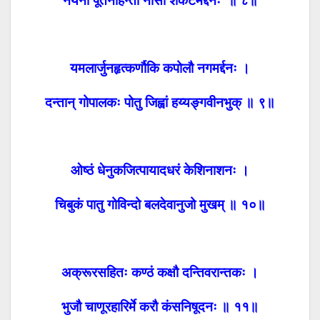
नयनौ पूतनाहन्ता नासां शकटमर्द्दनः ॥ ८॥
यमलार्जुनहृत्कर्णौकि कपोलौ नगमर्द्दनः ।
दन्तान् गोपालकः पोतु जिह्वां हय्यङ्गवीनभुक् ॥ ९॥
ओष्ठं धेनुकजित्पायादधरं केशिनाशनः ।
चिबुकं पातु गोविन्दो बलदेवानुजो मुखम् ॥ १०॥
अक्रूरसहितः कण्ठं कक्षौ दन्तिवरान्तकः ।
भुजौ चाणूरहारिर्मे करौ कंसनिषूदनः ॥ ११॥