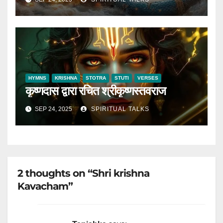
HYMNS
KRISHNA
STOTRA
STUTI
VERSES
कृष्णदास द्वारा रचित श्रीकृष्णस्तवराज
SEP 24, 2025
SPIRITUAL TALKS
2 thoughts on “Shri krishna
Kavacham”