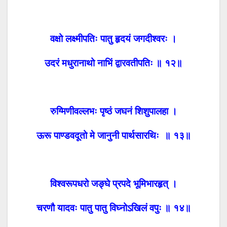
वक्षो लक्ष्मीपतिः पातु हृदयं जगदीश्वरः ।
उदरं मधुरानाथो नाभिं द्वारवतीपतिः ॥ १२॥
रुग्मिणीवल्लभः पृष्ठं जघनं शिशुपालहा ।
ऊरू पाण्डवदूतो मे जानुनी पार्थसारथिः ॥ १३॥
विश्वरूपधरो जङ्घे प्रपदे भूमिभारहृत् ।
चरणौ यादवः पातु पातु विघ्नोऽखिलं वपुः ॥ १४॥