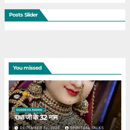
Posts Slider
You missed
GODDESS RADHA
राधा जी के 32 नाम
DECEMBER 31, 2025
SPIRITUAL TALKS