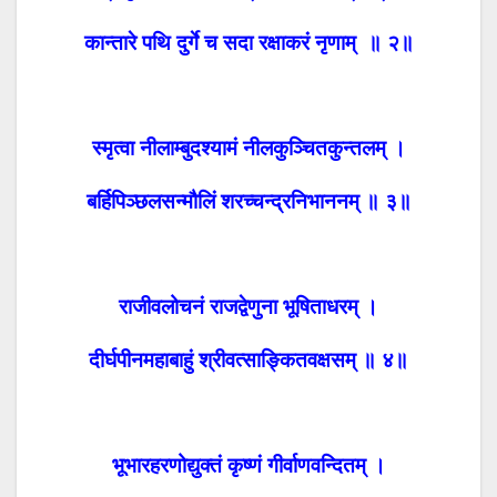
कान्तारे पथि दुर्गे च सदा रक्षाकरं नृणाम् ॥ २॥
स्मृत्वा नीलाम्बुदश्यामं नीलकुञ्चितकुन्तलम् ।
बर्हिपिञ्छलसन्मौलिं शरच्चन्द्रनिभाननम् ॥ ३॥
राजीवलोचनं राजद्वेणुना भूषिताधरम् ।
दीर्घपीनमहाबाहुं श्रीवत्साङ्कितवक्षसम् ॥ ४॥
भूभारहरणोद्युक्तं कृष्णं गीर्वाणवन्दितम् ।