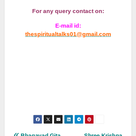
For any query contact on:
E-mail id:
thespiritualtalks01@gmail.com
Bhagavad Gita
Shree Krishna