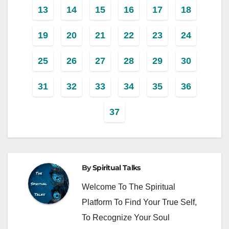
13
14
15
16
17
18
19
20
21
22
23
24
25
26
27
28
29
30
31
32
33
34
35
36
37
By
Spiritual Talks
Welcome To The Spiritual
Platform To Find Your True Self,
To Recognize Your Soul