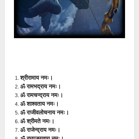
श्रीरामाय नमः।
ॐ रामभद्राय नमः।
ॐ रामचन्द्राय नमः।
ॐ शाश्वताय नमः।
ॐ राजीवलोचनाय नमः।
ॐ श्रीमते नमः।
ॐ राजेन्द्राय नमः।
ॐ रघुपुङ्गवाय नमः।