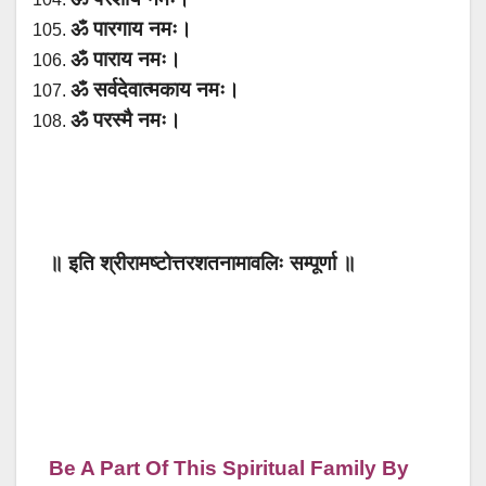
ॐ पारगाय नमः।
ॐ पाराय नमः।
ॐ सर्वदेवात्मकाय नमः।
ॐ परस्मै नमः।
॥ इति श्रीरामष्टोत्तरशतनामावलिः सम्पूर्णा ॥
Be A Part Of This Spiritual Family By