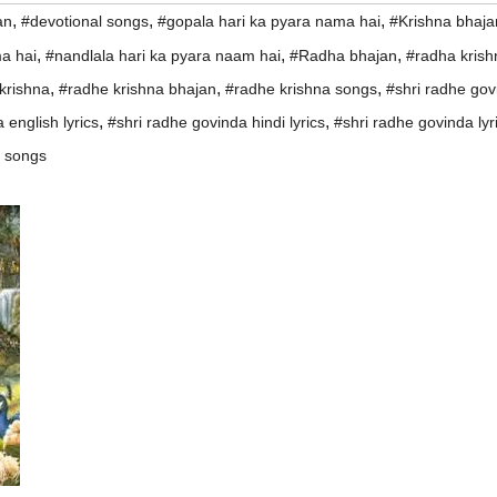
,
,
,
an
#devotional songs
#gopala hari ka pyara nama hai
#Krishna bhaja
,
,
,
a hai
#nandlala hari ka pyara naam hai
#Radha bhajan
#radha krish
,
,
,
krishna
#radhe krishna bhajan
#radhe krishna songs
#shri radhe gov
,
,
 english lyrics
#shri radhe govinda hindi lyrics
#shri radhe govinda lyr
l songs