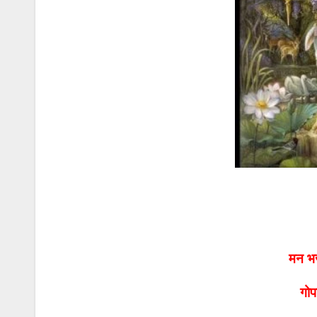
मन भ
गोप