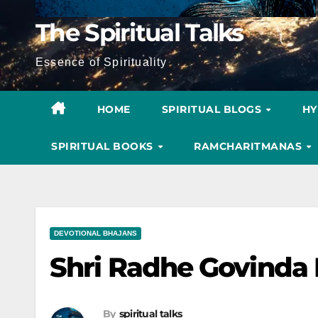
The Spiritual Talks
Essence of Spirituality
HOME
SPIRITUAL BLOGS
H
SPIRITUAL BOOKS
RAMCHARITMANAS
DEVOTIONAL BHAJANS
Shri Radhe Govinda 
By
spiritual talks