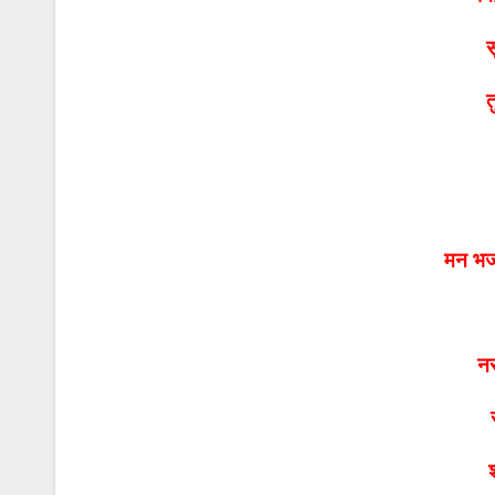
स
त
मन भज
न