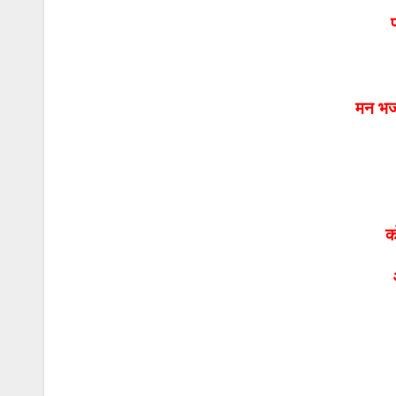
मन भज
क