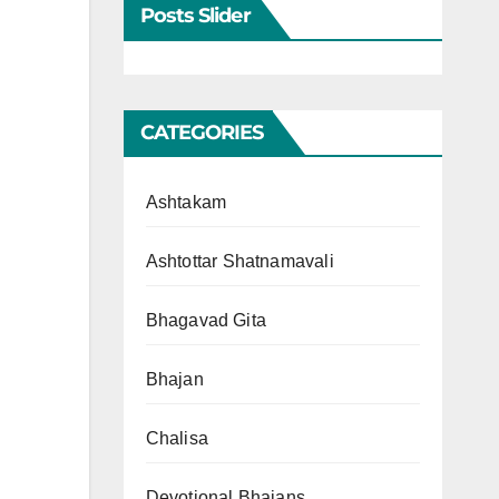
Posts Slider
CATEGORIES
Ashtakam
Ashtottar Shatnamavali
Bhagavad Gita
Bhajan
Chalisa
Devotional Bhajans