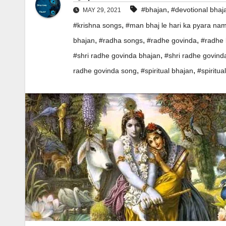
,
#bhajan
#devotional bhaj
MAY 29, 2021
,
#krishna songs
#man bhaj le hari ka pyara nam
,
,
,
bhajan
#radha songs
#radhe govinda
#radhe 
,
#shri radhe govinda bhajan
#shri radhe govinda
,
,
radhe govinda song
#spiritual bhajan
#spiritua