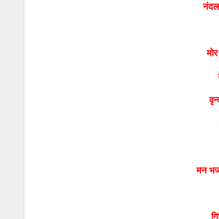
नंदल
मोर
वृन
मन भज
गि