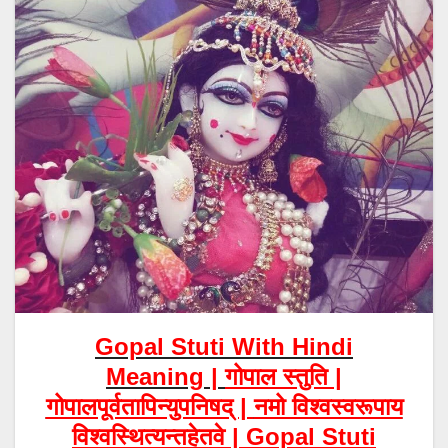
Gopal Stuti With Hindi
Meaning |
गोपाल स्तुति |
गोपालपूर्वतापिन्युपनिषद् |
नमो विश्वस्वरूपाय
विश्वस्थित्यन्तहेतवे | Gopal Stuti