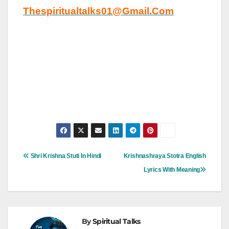
Thespiritualtalks01@gmail.com
Post
Shri Krishna Stuti In Hindi
Krishnashraya Stotra English
Navigation
Lyrics With Meaning
By
Spiritual Talks