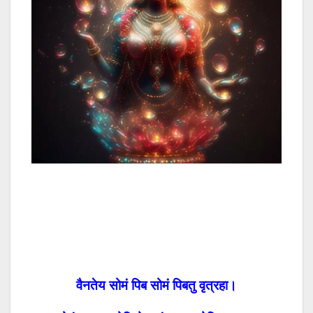
वैनतेय सोमं पिब सोमं पिबतु वृत्रहा।