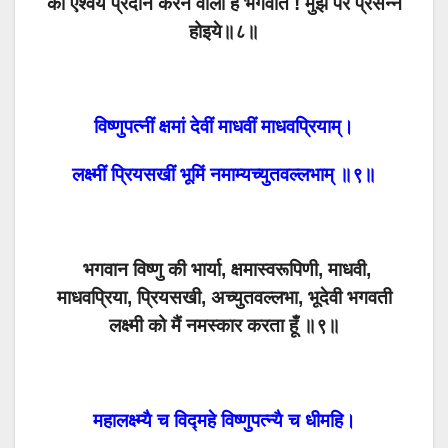
को ऐश्वर्य प्रदान करने वाली हे भगवति ! मुझ पर प्रसन्न
होइये॥८॥
विष्णुपत्नीं क्षमां देवीं माधवीं माधवप्रियाम्।
लक्ष्मीं प्रियसखीं भूमिं नमाम्यच्युतवल्लभाम् ॥९॥
भगवान विष्णु की भार्या, क्षमास्वरूपिणी, माधवी,
माधवप्रिया, प्रियसखी, अच्युतवल्लभा, भूदेवी भगवती
लक्ष्मी को मैं नमस्कार करता हूँ ॥९॥
महालक्ष्म्यै च विद्महे विष्णुपत्न्यै च धीमहि।