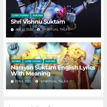
LORD VISHNU
SUKTAM
Shri Vishnu Suktam
JAN 12, 2023
SPIRITUAL TALKS
HYMNS
LORD VISHNU
SUKTAM
Narayan Suktam English Lyrics
With Meaning
FEB 6, 2022
SPIRITUAL TALKS