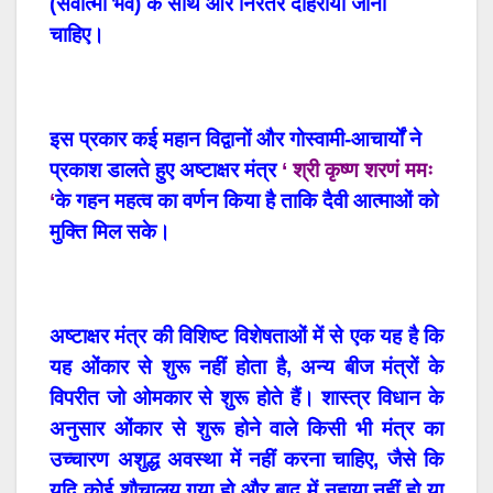
(
सर्वात्मा
भव
)
के
साथ
और
निरंतर
दोहराया
जाना
चाहिए।
इस प्रकार कई महान विद्वानों और गोस्वामी-आचार्यों ने
प्रकाश डालते हुए अष्टाक्षर मंत्र
‘ श्री कृष्ण शरणं ममः
‘
के गहन महत्व का वर्णन किया है ताकि दैवी आत्माओं को
मुक्ति मिल सके।
अष्टाक्षर
मंत्र
की
विशिष्ट
विशेषताओं
में
से
एक
यह
है
कि
यह
ओंकार
से
शुरू
नहीं
होता
है
,
अन्य
बीज
मंत्रों
के
विपरीत
जो
ओमकार
से
शुरू
होते
हैं। शास्त्र विधान के
अनुसार ओंकार से शुरू होने वाले किसी भी मंत्र का
उच्चारण अशुद्ध अवस्था में नहीं करना चाहिए, जैसे कि
यदि कोई शौचालय गया हो और बाद में नहाया नहीं हो या