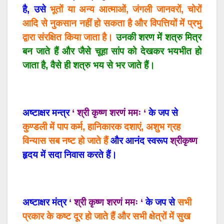
है
,
उसे
भूतों
या
अन्य
आत्माओं
,
जंगली
जानवरों
,
चोरों
आदि
से
नुकसान
नहीं
हो
सकता
है
और
विपत्तियों
में
प्रभु
द्वारा
संरक्षित
किया
जाता
है।
उनकी
शरण
में
शत्रु
मित्र
बन
जाते
हैं
और
जैसे
चूहा
सांप
को
देखकर
भयभीत
हो
जाता
है
,
वैसे
ही
शत्रु
भय
से
भर
जाते
हैं।
अष्टाक्षर
मन्त्र
‘ श्री कृष्ण शरणं ममः ‘
के
जप
से
कुण्डली
में
पाप
कर्म
,
हानिकारक
दशाएं
,
अशुभ
ग्रह
विन्यास
सब
नष्ट
हो
जाते
हैं
और
आनंद
स्वरूप
श्रीकृष्ण
हृदय
में
सदा
निवास
करते
हैं।
अष्टाक्षर
मंत्र
‘ श्री कृष्ण शरणं ममः ‘
के
जप
से
सभी
प्रकार
के
कष्ट
दूर
हो
जाते
हैं
और
सभी
क्षेत्रों
में
सुख