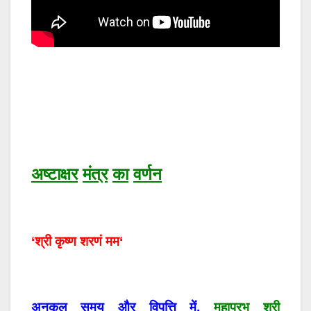
अष्टाक्षर
मंत्र
का
वर्णन
‘
श्री
कृष्ण
शरणं
मम
‘
अनुकूल
समय
और
विपत्ति
में
,
महाप्रभु श्री