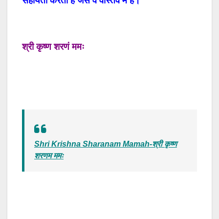
सहायता करता है जैसे वे वास्तव में हैं।
श्री कृष्ण शरणं ममः
Shri Krishna Sharanam Mamah-श्री कृष्ण
शरणम ममः