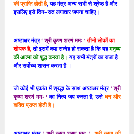
की
प्राप्ति
होती
है
,
यह
मंत्र
अन्य
सभी
से
श्रेष्ठ
है
और
इसलिए
इसे
दिन
–
रात
लगातार
जपना
चाहिए।
अष्टाक्षर
मंत्र
‘ श्री कृष्ण शरणं ममः ‘
तीनों
लोकों
का
शोधक
है
,
तो
इसमें
क्या
सन्देह
हो
सकता
है
कि
यह
मनुष्य
की
आत्मा
को
शुद्ध
करता
है।
यह
सभी
मंत्रों
का
राजा
है
और
सर्वोच्च
शासन
करता
है
।
जो
कोई
भी
एकांत
में
श्रद्धा
के
साथ
अष्टाक्षर
मंत्र
‘ श्री
कृष्ण शरणं ममः ‘
का
नित्य
जप
करता
है
,
उसे
धन
और
शक्ति
प्राप्त
होती
है।
अष्टाक्षर
मंत्र
‘ श्री कृष्ण शरणं ममः ‘
श्री
कृष्ण
की