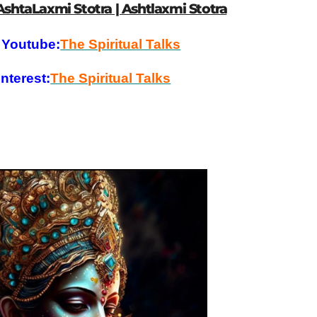
AshtaLaxmi Stotra | Ashtlaxmi Stotra
 Youtube:
The Spiritual Talks
nterest:
The Spiritual Talks