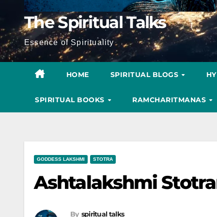
The Spiritual Talks
Essence of Spirituality
HOME
SPIRITUAL BLOGS
H
SPIRITUAL BOOKS
RAMCHARITMANAS
GODDESS LAKSHMI
STOTRA
Ashtalakshmi Stotr
By
spiritual talks