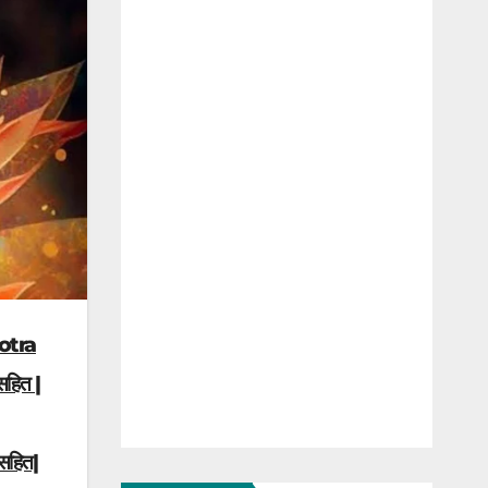
Stotra
सहित |
थ सहित|