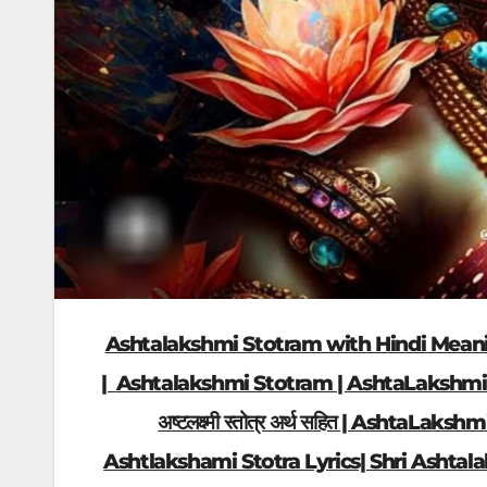
Ashtalakshmi Stotram with Hindi Mean
|
Ashtalakshmi Stotram |
AshtaLakshmi Stotr
अष्टलक्ष्मी स्तोत्र अर्थ सहित | AshtaL
Ashtlakshami Stotra Lyrics| Shri Ashtala