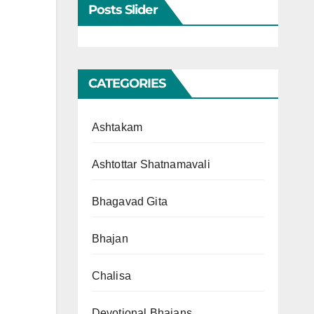
Posts Slider
CATEGORIES
Ashtakam
Ashtottar Shatnamavali
Bhagavad Gita
Bhajan
Chalisa
Devotional Bhajans