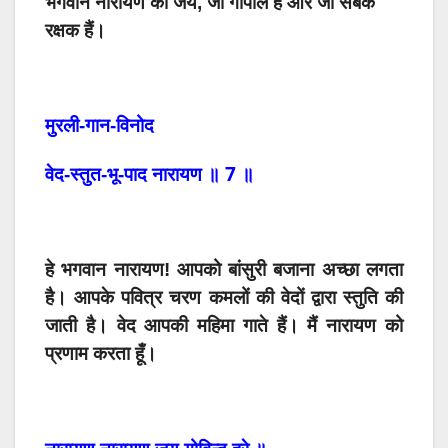
भगवान नारायण की जय, जो गोपाल हैं और जो सबके
रक्षक हैं।
मुरली-गान-विनोद
7
वेद-स्तुत-भू-पाद
नारायण
॥
॥
हे
भगवान
नारायण!
आपको
बांसुरी
बजाना
अच्छा
लगता
है।
आप
के
पवित्र
चरण
कमलों
की
वेदों
द्वारा
स्तुति
की
जाती
है।
वेद
आपकी
महिमा
गाते
हैं।
मैं
नारायण
को
प्रणाम
करता
हूँ।