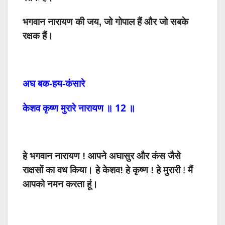
भगवान नारायण की जय, जो गोपाल हैं और जो सबके
रक्षक हैं।
अघ
बक-हय-कंसारे
12
केशव
कृष्ण
मुरारे
नारायण
॥
॥
हे
भगवान
नारायण
!
आपने अघासुर और
कंस
जैसे
राक्षसों
का
वध
किया।
हे
केशव
! हे
कृष्ण
! हे
मुरारी
!
मैं
आपको
नमन
करता
हूं।