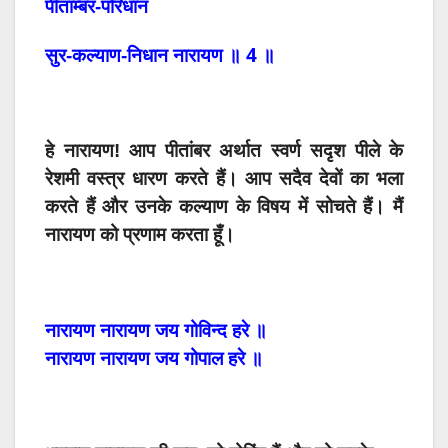
पीताम्बर-परिधान
4
सुर-कल्याण-निधान
नारायण
॥
॥
हे
नारायण
!
आप
पीतांबर
अर्थात
स्वर्ण सदृश पीले
के
रेशमी
वस्त्र धारण करते
हैं।
आप
सदैव
देवों
का
भला
करते
हैं
और
उनके
कल्याण
के
विषय
में
सोचते
हैं।
मैं
नारायण
को
प्रणाम
करता
हूँ।
नारायण
नारायण
जय
गोविन्द
हरे
॥
नारायण
नारायण
जय
गोपाल
हरे
॥