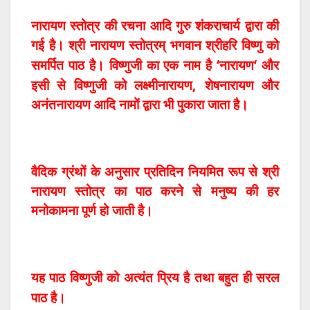
नारायण स्तोत्र की रचना आदि गुरु शंकराचार्य द्वारा की
गई है।
श्री
नारायण
स्तोत्रम्
भगवान
श्रीहरि
विष्णु
को
‘
‘
समर्पित
पाठ
है।
विष्णुजी
का एक
नाम
है
नारायण
और
,
इसी
से
विष्णुजी
को
लक्ष्मीनारायण
शेषनारायण
और
अनंतनारायण
आदि
नामों द्वारा भी पुकारा जाता है।
वैदिक ग्रंथों के
अनुसार
प्रतिदिन
नियमित
रूप
से
श्री
नारायण
स्तोत्र
का
पाठ
करने
से
मनुष्‍य
की
हर
मनोकामना
पूर्ण
हो
जाती
है।
यह
पाठ
विष्णुजी
को
अत्यंत
प्रिय
है
तथा
बहुत
ही
सरल
।
पाठ
है