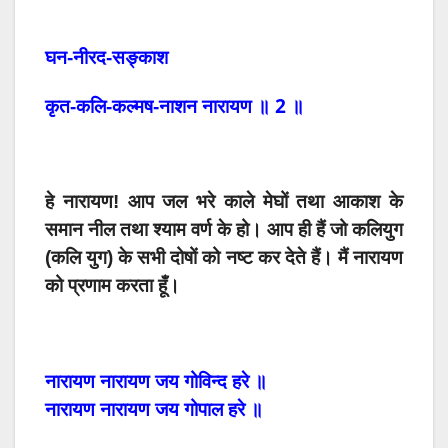
घन-नीरद-सङ्काश
2
कृत-कलि-कल्मष-नाशन
नारायण
॥
॥
हे
नारायण
!
आप जल भरे
काले
मेघों तथा आकाश
के
समान
नील तथा श्याम वर्ण के
हो।
आप
ही
हैं
जो
कलियुग
(
कलि
युग
)
के
सभी
दोषों
को
नष्ट
कर
देते
हैं।
मैं
नारायण
को
प्रणाम
करता
हूँ।
नारायण
नारायण
जय
गोविन्द
हरे
॥
नारायण
नारायण
जय
गोपाल
हरे
॥