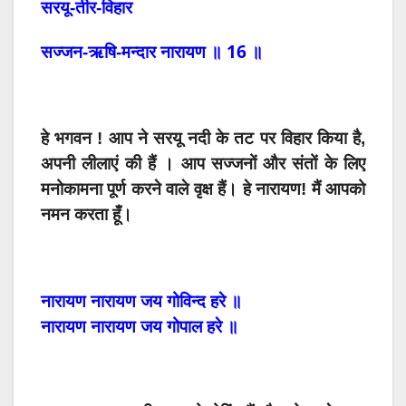
सरयू-तीर-विहार
16
सज्जन‌-ऋषि-मन्दार
नारायण
॥
॥
हे भगवन
!
आप
ने
सरयू
नदी
के
तट
पर विहार किया है,
अपनी लीलाएं की हैं ।
आप
सज्जनों
और
संतों
के
लिए
मनोकामना
पूर्ण
करने
वाले
वृक्ष
हैं।
हे
नारायण
!
मैं
आपको
नमन
करता
हूँ।
नारायण
नारायण
जय
गोविन्द
हरे
॥
नारायण
नारायण
जय
गोपाल
हरे
॥