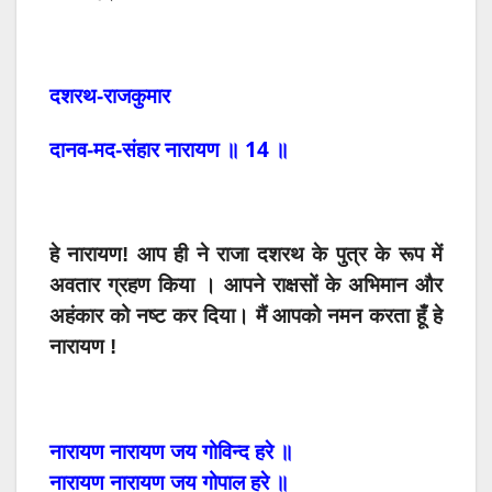
दशरथ-राजकुमार
14
दानव-मद-संहार
नारायण
॥
॥
हे
नारायण
!
आप ही ने
राजा
दशरथ
के
पुत्र
के रूप में
अवतार ग्रहण किया
।
आपने
राक्षसों
के
अभिमान
और
अहंकार
को
नष्ट
कर
दिया।
मैं
आपको
नमन
करता
हूँ
हे
नारायण
!
नारायण
नारायण
जय
गोविन्द
हरे
॥
नारायण
नारायण
जय
गोपाल
हरे
॥