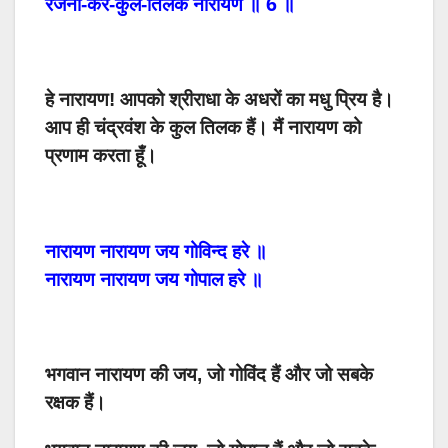
6
रजनी-कर-कुल-तिलक
नारायण
॥
॥
हे
नारायण
! आपको
श्रीराधा
के
अधरों का
मधु
प्रिय
है।
आप ही
चंद्रवंश
के
कुल तिलक
हैं।
मैं
नारायण
को
प्रणाम
करता
हूँ।
नारायण
नारायण
जय
गोविन्द
हरे
॥
नारायण
नारायण
जय
गोपाल
हरे
॥
भगवान नारायण की जय, जो गोविंद हैं और जो सबके
रक्षक हैं।