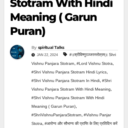
Stotram With Hindi
Meaning ( Garun
Puran)
By
Spiritual Talks
#॥श्रीविष्णुपञ्जरस्तोत्रम्॥ Shri
JAN 22, 2024
,
,
Vishnu Panjara Stotram
#lord Vishnu Stotra
,
#Shri Vishnu Panjara Stotram Hindi Lyrics
,
#Shri Vishnu Panjara Stotram In Hindi
#Shri
,
Vishnu Panjara Stotram With Hindi Meaning
#Shri Vishnu Panjara Stotram With Hindi
,
Meaning ( Garun Puran)
,
#ShriVishnuPanjaraStotram
#Vishnu Panjar
,
Stotra
#आरोग्य और सौभाग्य की प्राप्ति के लिए प्रतिदिन करें