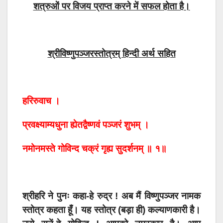
शत्रुओं पर विजय प्राप्त करने में सफल होता है।
श्रीविष्णुपञ्जरस्तोत्रम् हिन्दी अर्थ सहित
हरिरुवाच ।
प्रवक्ष्याम्यधुना ह्येतद्वैष्णवं पञ्जरं शुभम् ।
नमोनमस्ते गोविन्द चक्रं गृह्य सुदर्शनम् ॥ १॥
श्रीहरि ने पुनः कहा-हे रुद्र ! अब मैं विष्णुपञ्जर नामक
स्तोत्र कहता हूँ। यह स्तोत्र (बड़ा ही) कल्याणकारी है।