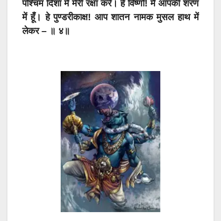
पश्चिम दिशा में मेरी रक्षा करें। हे विष्णो! मैं आपकी शरण
में हूँ। हे पुण्डरीकाक्ष! आप शातन नामक मुसल हाथ में
लेकर – ॥ ४॥