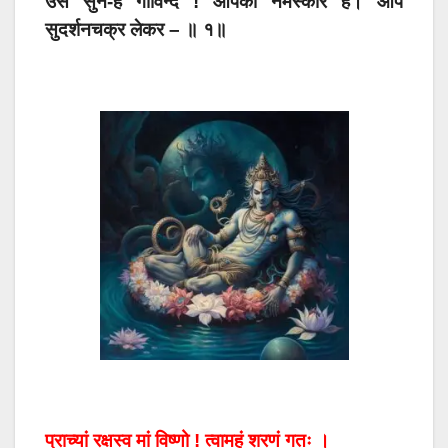
उसे सुनें-हे गोविन्द ! आपको नमस्कार है। आप
सुदर्शनचक्र लेकर – ॥ १॥
प्राच्यां रक्षस्व मां विष्णो ! त्वामहं शरणं गतः ।