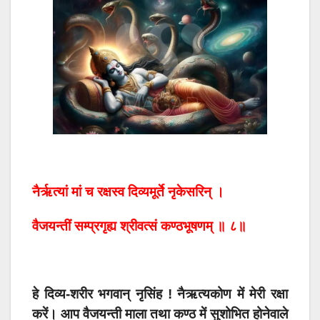
नैर्ऋत्यां मां च रक्षस्व दिव्यमूर्ते नृकेसरिन् ।
वैजयन्तीं सम्प्रगृह्य श्रीवत्सं कण्ठभूषणम् ॥ ८॥
हे दिव्य-शरीर भगवान् नृसिंह ! नैऋत्यकोण में मेरी रक्षा
करें। आप वैजयन्ती माला तथा कण्ठ में सुशोभित होनेवाले