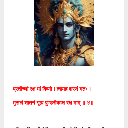
प्रतीच्यां रक्ष मां विष्णो ! त्वामह शरणं गतः ।
मुसलं शातनं गृह्य पुण्डरीकाक्ष रक्ष माम् ॥ ४॥