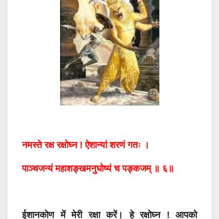
नमस्ते रक्ष रक्षोघ्न ! ऐशान्यां शरणं गतः ।
पाञ्चजन्यं महाशङ्खमनुघोष्यं च पङ्कजम् ॥ ६॥
ईशानकोण में मेरी रक्षा करें। हे रक्षोघ्न ! आपको