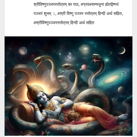
,
श्रीविष्णुपञ्जरस्तोत्रम् का पाठ
#प्रवक्ष्याम्यधुना ह्येतद्वैष्णवं
,
,
पञ्जरं शुभम् ।
#श्री विष्णु पञ्जर स्तोत्रम् हिन्दी अर्थ सहित
#श्रीविष्णुपञ्जरस्तोत्रम् हिन्दी अर्थ सहित