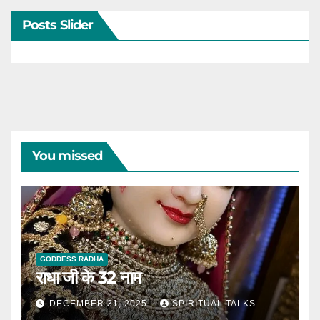
Posts Slider
You missed
GODDESS RADHA
राधा जी के 32 नाम
DECEMBER 31, 2025
SPIRITUAL TALKS