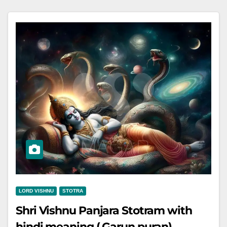
LORD VISHNU
STOTRA
Shri Vishnu Panjara Stotram with
hindi meaning ( Garun puran)