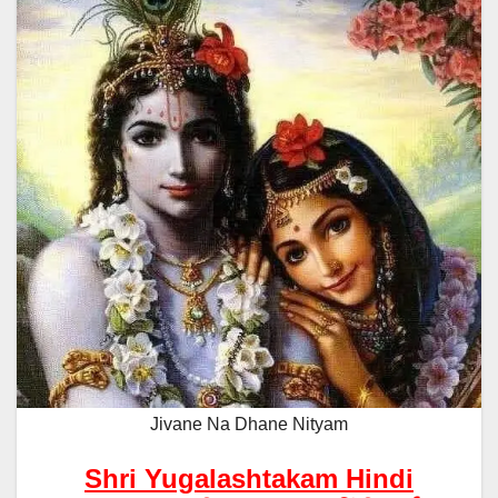
Jivane Na Dhane Nityam
Shri Yugalashtakam Hindi