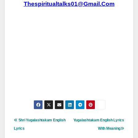
Thespiritualtalks01@gmail.com
Post
Shri Yugalashtakam English
Yugalashtakam English Lyrics
Navigation
Lyrics
With Meaning