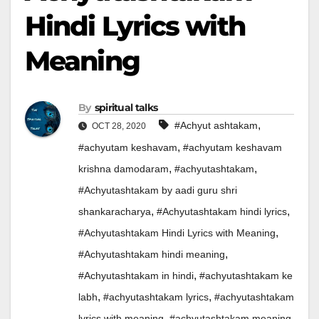
Hindi Lyrics with
Meaning
By
spiritual talks
,
#Achyut ashtakam
OCT 28, 2020
,
#achyutam keshavam
#achyutam keshavam
,
,
krishna damodaram
#achyutashtakam
#Achyutashtakam by aadi guru shri
,
,
shankaracharya
#Achyutashtakam hindi lyrics
,
#Achyutashtakam Hindi Lyrics with Meaning
,
#Achyutashtakam hindi meaning
,
#Achyutashtakam in hindi
#achyutashtakam ke
,
,
labh
#achyutashtakam lyrics
#achyutashtakam
,
,
lyrics with meaning
#achyutashtakam meaning