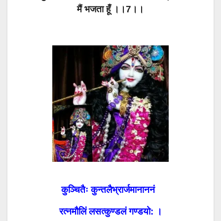
मैं भजता हूँ ।।7।।
कुञ्चितैः कुन्तलैभ्रार्जमानाननं
रत्नमौलिं लसत्कुण्डलं गण्डयो: ।