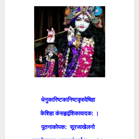
धेनुकारिष्टकानिष्टकृद्द्वेषिहा
केशिहा कंसहृद्वंशिकावादक: ।
पूतनाकोपक: सूरजाखेलनो