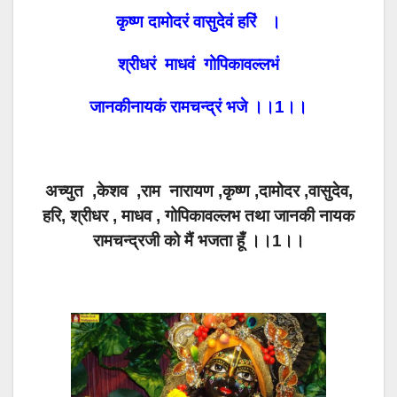
कृष्ण दामोदरं वासुदेवं हरिं ।
श्रीधरं माधवं गोपिकावल्लभं
जानकीनायकं रामचन्द्रं भजे ।।1।।
अच्युत ,केशव ,राम नारायण ,कृष्ण ,दामोदर ,वासुदेव,
हरि, श्रीधर , माधव , गोपिकावल्लभ तथा जानकी नायक
रामचन्द्रजी को मैं भजता हूँ ।।1।।