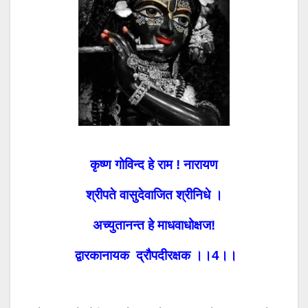
कृष्ण गोविन्द हे राम ! नारायण
श्रीपते वासुदेवाजित श्रीनिधे ।
अच्युतानन्त हे माधवाधोक्षज!
द्वारकानायक द्रौपदीरक्षक ।।4।।