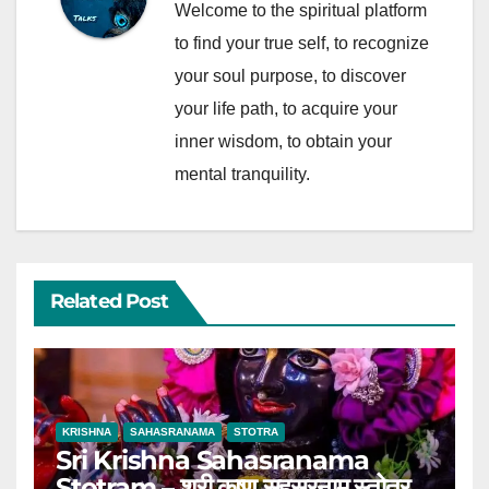
Welcome to the spiritual platform
to find your true self, to recognize
your soul purpose, to discover
your life path, to acquire your
inner wisdom, to obtain your
mental tranquility.
Related Post
KRISHNA
SAHASRANAMA
STOTRA
Sri Krishna Sahasranama
Stotram – श्री कृष्ण सहस्रनाम स्तोत्र