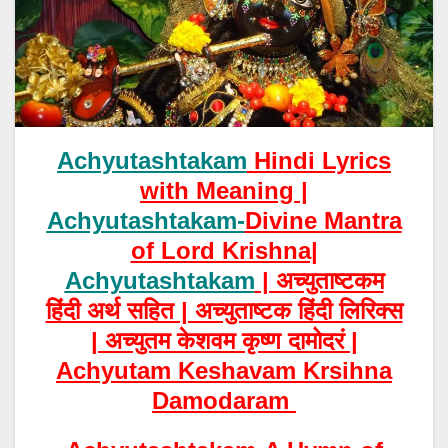
Achyutashtakam
Hindi Lyrics
with Meaning |
Achyutashtakam-
Divine Mantra
of Lord Krishna|
Achyutashtakam
| अच्युताष्टकम
हिंदी अर्थ सहित | अच्युताष्टक हिंदी लिरिक्स
| अच्युतम केशवम कृष्ण दामोदरं |
Achyutam Keshavam Krsihna
Damodaram