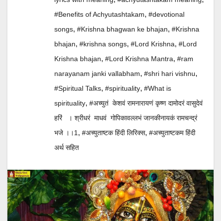
,
#Benefits of Achyutashtakam
#devotional
,
,
songs
#Krishna bhagwan ke bhajan
#Krishna
,
,
,
bhajan
#krishna songs
#Lord Krishna
#Lord
,
,
Krishna bhajan
#Lord Krishna Mantra
#ram
,
,
narayanam janki vallabham
#shri hari vishnu
,
,
#Spiritual Talks
#spirituality
#What is
,
spirituality
#अच्युतं केशवं रामनारायणं कृष्ण दामोदरं वासुदेवं
हरिं । श्रीधरं माधवं गोपिकावल्लभं जानकीनायकं रामचन्द्रं
,
,
भजे ।।1
#अच्युताष्टक हिंदी लिरिक्स
#अच्युताष्टकम हिंदी
अर्थ सहित