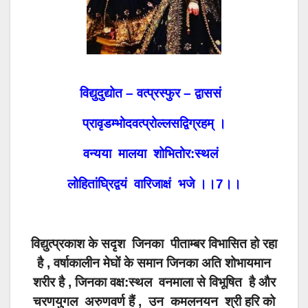
विद्युदुद्योत – वत्प्रस्फुर – द्वाससं
प्रावृडम्भोदवत्प्रोल्लसद्विग्रहम् ।
वन्यया मालया शोभितोर:स्थलं
लोहितांघ्रिद्वयं वारिजाक्षं भजे ।।7।।
विद्युत्प्रकाश के सदृश जिनका पीताम्बर विभासित हो रहा
है , वर्षाकालीन मेघों के समान जिनका अति शोभायमान
शरीर है , जिनका वक्ष:स्थल वनमाला से विभूषित है और
चरणयुगल अरुणवर्ण हैं , उन कमलनयन श्री हरि को