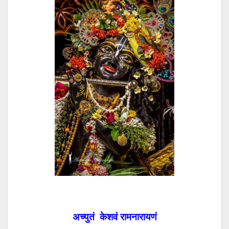
अच्युतं केशवं रामनारायणं