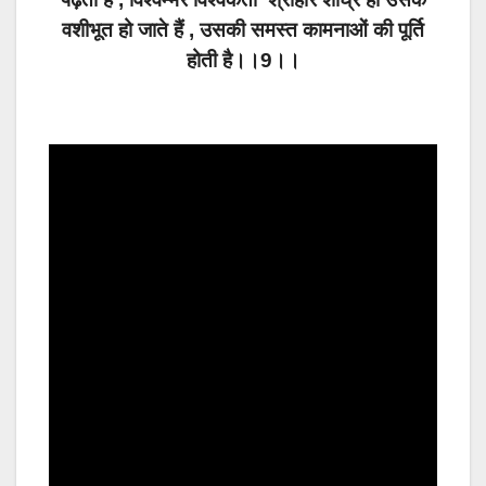
वशीभूत हो जाते हैं , उसकी समस्त कामनाओं की पूर्ति
होती है।।9।।