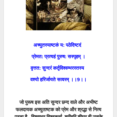
अच्युतस्याष्टकं य: पठेदिष्टदं
प्रेमत: प्रत्यहं पुरुष: सस्पृहम् ।
वृत्तत: सुन्दरं कर्तृविश्वम्भरस्तस्य
वश्यो हरिर्जायते सत्वरम् ।।9।।
जो पुरूष इस अति सुन्दर छन्द वाले और अभीष्ट
फलदायक अच्युताष्टक को प्रेम और श्रद्धा से नित्य
पढ़ता है , विश्वम्भर विश्वकर्ता श्रीहरि शीघ्र ही उसके