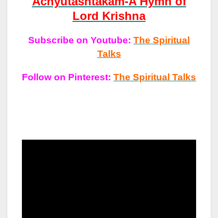
Achyutashtakam-A Hymn of
Lord Krishna
Subscribe on Youtube:
The Spiritual
Talks
Follow on Pinterest:
The Spiritual Talks