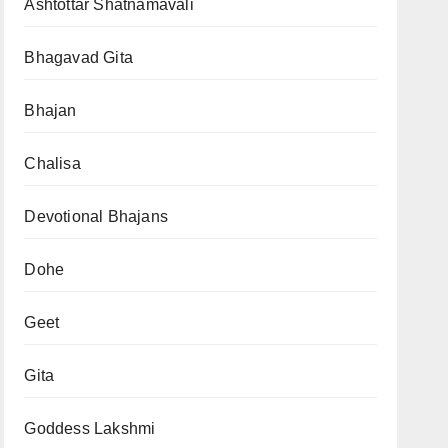
Ashtottar Shatnamavali
Bhagavad Gita
Bhajan
Chalisa
Devotional Bhajans
Dohe
Geet
Gita
Goddess Lakshmi