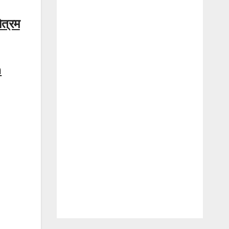
त्रम
h