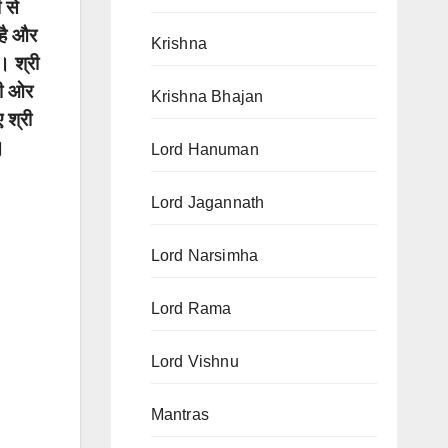
 से
 है और
Krishna
। श्री
 की ओर
Krishna Bhajan
 श्री
।
Lord Hanuman
Lord Jagannath
Lord Narsimha
Lord Rama
Lord Vishnu
Mantras