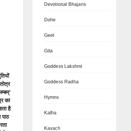
Devotional Bhajans
Dohe
Geet
Gita
Goddess Lakshmi
तियों
Goddess Radha
्तोत्र
म्बम्’
Hymns
्र का
ाता है
Katha
ा पाठ
डरता
Kavach