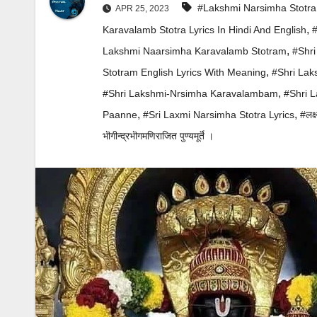
#Lakshmi Narsimha Stotra
APR 25, 2023
,
Karavalamb Stotra Lyrics In Hindi And English
#
,
Lakshmi Naarsimha Karavalamb Stotram
#Shr
,
Stotram English Lyrics With Meaning
#Shri Lak
,
#Shri Lakshmi-Nrsimha Karavalambam
#Shri 
,
,
Paanne
#Sri Laxmi Narsimha Stotra Lyrics
#लक्ष
भॊगीन्द्रभॊगमणिराजित पुण्यमूर्तॆ ।