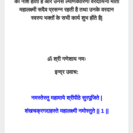
का नाश होता है और उनसे ल्याणकारिणी वरदायिनी माता
महालक्ष्मी सदैव प्रसन्न रहती है तथा उनके वरदान
स्वरुप भक्तों के सभी कार्य शुभ होंते है|
ॐ श्री गणेशाय नमः
इन्द्र उवाच:
नमस्तेस्तु महामाये श्रीपीठे सुरपूजिते |
शंखचक्रगदाहस्ते महालक्ष्मी नमोस्तुते || 1 ||