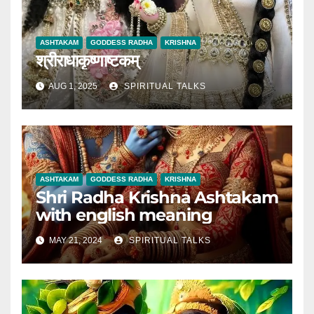
ASHTAKAM
GODDESS RADHA
KRISHNA
श्रीराधाकृष्णाष्टकम्
AUG 1, 2025
SPIRITUAL TALKS
ASHTAKAM
GODDESS RADHA
KRISHNA
Shri Radha Krishna Ashtakam
with english meaning
MAY 21, 2024
SPIRITUAL TALKS