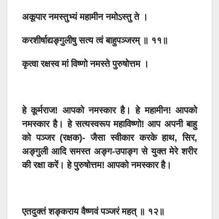
अकूपार नमस्तुभ्यं महामीन नमोऽस्तु ते ।
करशीर्षाद्यङ्गुलीषु सत्य त्वं बाहुपञ्जरम् ॥ ११॥
कृत्वा रक्षस्व मां विष्णो नमस्ते पुरुषोत्तम ।
हे कूर्मराज! आपको नमस्कार है। हे महामीन! आपको
नमस्कार है। हे सत्यस्वरूप महाविष्णो! आप अपनी बाहु
को पञ्जर (रक्षक)- जैसा स्वीकार करके हाथ, सिर,
अङ्गुली आदि समस्त अङ्ग-उपाङ्ग से युक्त मेरे शरीर
की रक्षा करें। हे पुरुषोत्तम! आपको नमस्कार है।
एतदुक्तं शङ्कराय वैष्णवं पञ्जरं महत् ॥ १२॥