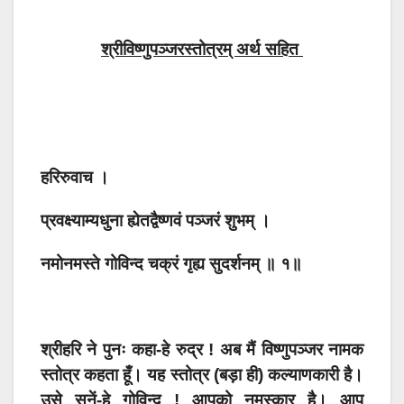
श्रीविष्णुपञ्जरस्तोत्रम् अर्थ सहित
हरिरुवाच ।
प्रवक्ष्याम्यधुना ह्येतद्वैष्णवं पञ्जरं शुभम् ।
नमोनमस्ते गोविन्द चक्रं गृह्य सुदर्शनम् ॥ १॥
श्रीहरि ने पुनः कहा-हे रुद्र ! अब मैं विष्णुपञ्जर नामक
स्तोत्र कहता हूँ। यह स्तोत्र (बड़ा ही) कल्याणकारी है।
उसे सुनें-हे गोविन्द ! आपको नमस्कार है। आप