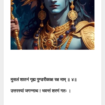
मुसलं शातनं गृह्य पुण्डरीकाक्ष रक्ष माम् ॥ ४॥
उत्तरस्यां जगन्नाथ ! भवन्तं शरणं गतः ।