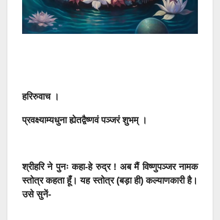
हरिरुवाच ।
प्रवक्ष्याम्यधुना ह्येतद्वैष्णवं पञ्जरं शुभम् ।
श्रीहरि ने पुनः कहा-हे रुद्र ! अब मैं विष्णुपञ्जर नामक
स्तोत्र कहता हूँ। यह स्तोत्र (बड़ा ही) कल्याणकारी है।
उसे सुनें-