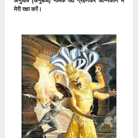
अनुघोष (अनुबोध) नामक पद्य ग्रहणकर अग्निकोण में
मेरी रक्षा करें।