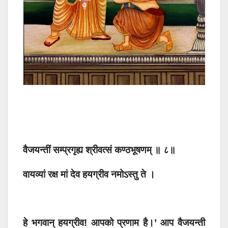
वैजयन्तीं सम्प्रगृह्य श्रीवत्सं कण्ठभूषणम् ॥ ८॥
वायव्यां रक्ष मां देव हयग्रीव नमोऽस्तु ते ।
हे भगवान् हयग्रीव! आपको प्रणाम है।’ आप वैजयन्ती