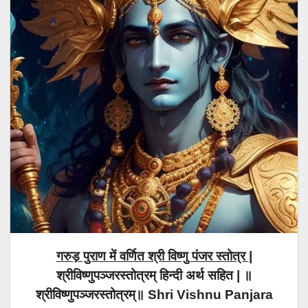
गरुड़ पुराण में वर्णित श्री विष्णु पंजर स्तोत्र |
श्रीविष्णुपञ्जरस्तोत्रम् हिन्दी अर्थ सहित |
॥
श्रीविष्णुपञ्जरस्तोत्रम्॥ Shri Vishnu Panjara