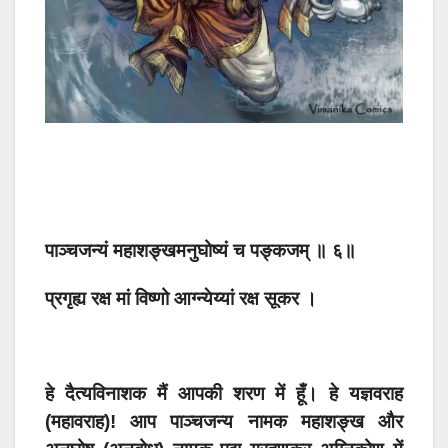
पाञ्चजन्यं महाशङ्खमनुघोष्यं च पङ्कजम् ॥ ६॥
प्रगृह्य रक्ष मां विष्णो आग्न्येय्यां रक्ष सूकर ।
हे दैत्यविनाशक मैं आपकी शरण में हूँ। हे यज्ञवराह
(महावराह)! आप पाञ्चजन्य नामक महाशङ्ख और