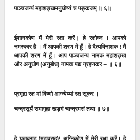
पाञ्चजन्यं महाशङ्खमनुघोष्यं च पङ्कजम् ॥ ६॥
ईशानकोण में मेरी रक्षा करें। हे रक्षोघ्न ! आपको
नमस्कार है । मैं आपकी शरण में हूँ। हे दैत्यविनाशक ! मैं
आपकी शरण में हूँ। आप पाञ्चजन्य नामक महाशङ्ख
और अनुघोष (अनुबोध) नामक पद्य ग्रहणकर – ॥ ६॥
प्रगृह्य रक्ष मां विष्णो आग्न्येय्यां रक्ष सूकर ।
चन्द्रसूर्यं समागृह्य खड्गं चान्द्रमसं तथा ॥ ७॥
हे यज्ञवराह (महावराह)! अग्निकोण में मेरी रक्षा करें। हे