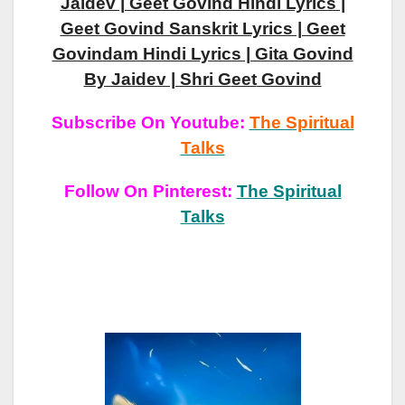
Jaidev | Geet Govind Hindi Lyrics |
Geet Govind Sanskrit Lyrics | Geet
Govindam Hindi Lyrics | Gita Govind
By Jaidev | Shri G
Eet
Govind
Subscribe On Youtube:
The Spiritual
Talks
Follow On Pinterest:
The Spiritual
Talks