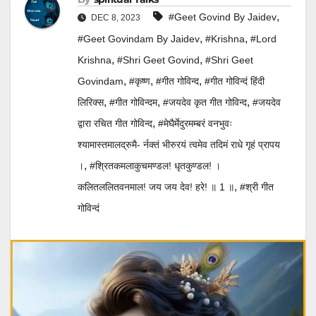
,
#Geet Govind By Jaidev
DEC 8, 2023
,
,
#geet Govindam By Jaidev
#krishna
#Lord
,
,
Krishna
#shri Geet Govind
#shri Geet
,
,
,
Govindam
#कृष्ण
#गीत गोविन्द
#गीत गोविन्दं हिंदी
,
,
,
लिरिक्स
#गीत गोविन्दम
#जयदेव कृत गीत गोविन्द
#जयदेव
,
द्वारा रचित गीत गोविन्द
#मेघैर्मेदुरमम्बरं वनभुवः
श्यामास्तमालद्रुमै- र्नक्तं भीरुरयं त्वमेव तदिमं राधे गृहं प्रापय
,
।
#श्रितकमलाकुचमण्डल! धृतकुण्डल! ।
,
कलितललितवनमाल! जय जय देव! हरे! ॥ 1 ॥
#श्री गीत
गोविन्दं