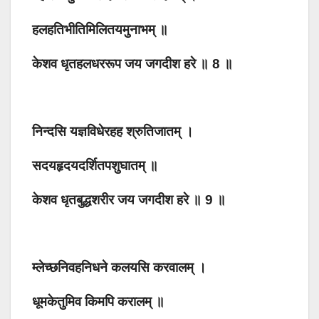
हलहतिभीतिमिलितयमुनाभम् ॥
केशव धृतहलधररूप जय जगदीश हरे ॥ 8 ॥
निन्दसि यज्ञविधेरहह श्रुतिजातम् ।
सदयहृदयदर्शितपशुघातम् ॥
केशव धृतबुद्धशरीर जय जगदीश हरे ॥ 9 ॥
म्लेच्छनिवहनिधने कलयसि करवालम् ।
धूमकेतुमिव किमपि करालम् ॥