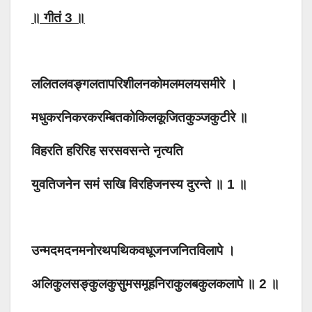
॥ गीतं 3 ॥
ललितलवङ्गलतापरिशीलनकोमलमलयसमीरे ।
मधुकरनिकरकरम्बितकोकिलकूजितकुञ्जकुटीरे ॥
विहरति हरिरिह सरसवसन्ते नृत्यति
युवतिजनेन समं सखि विरहिजनस्य दुरन्ते ॥ 1 ॥
उन्मदमदनमनोरथपथिकवधूजनजनितविलापे ।
अलिकुलसङ्कुलकुसुमसमूहनिराकुलबकुलकलापे ॥ 2 ॥