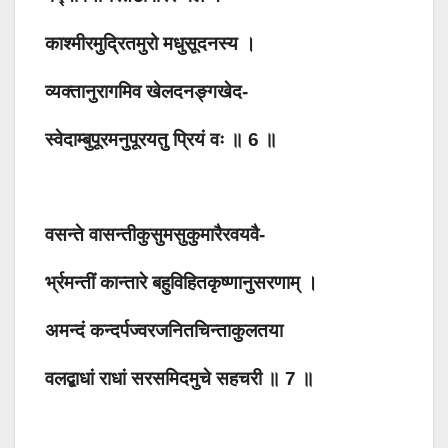
काश्मीरमुद्रितमुरो मधुसूदनस्य ।
व्यक्तानुरागमिव खेलदनङ्गखेद-
स्वेदाम्बुपूरमनुपूरयतु प्रियं वः ॥ 6 ॥
वसन्ते वासन्तीकुसुमसुकुमारैरवयवै-
र्भ्रमन्तीं कान्तारे बहुविहितकृष्णानुसरणाम् ।
अमन्दं कन्दर्पज्वरजनितचिन्ताकुलतया
वलद्बाधां राधां सरसमिदमुचे सहचरी ॥ 7 ॥