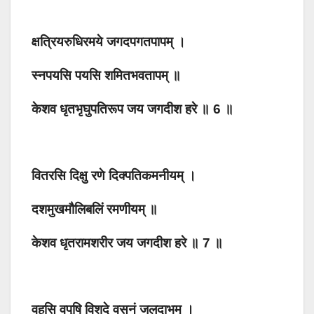
क्षत्रियरुधिरमये जगदपगतपापम् ।
स्नपयसि पयसि शमितभवतापम् ॥
केशव धृतभृघुपतिरूप जय जगदीश हरे ॥ 6 ॥
वितरसि दिक्षु रणे दिक्पतिकमनीयम् ।
दशमुखमौलिबलिं रमणीयम् ॥
केशव धृतरामशरीर जय जगदीश हरे ॥ 7 ॥
वहसि वपुषि विशदे वसनं जलदाभम् ।