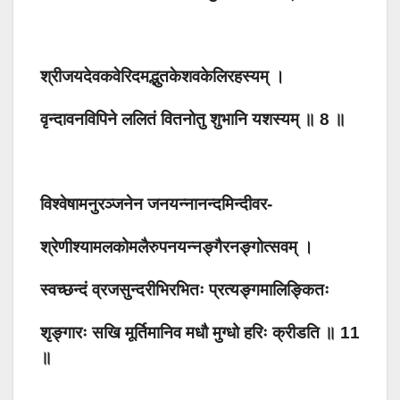
श्रीजयदेवकवेरिदमद्भुतकेशवकेलिरहस्यम् ।
वृन्दावनविपिने ललितं वितनोतु शुभानि यशस्यम् ॥ 8 ॥
विश्वेषामनुरञ्जनेन जनयन्नानन्दमिन्दीवर-
श्रेणीश्यामलकोमलैरुपनयन्नङ्गैरनङ्गोत्सवम् ।
स्वच्छन्दं व्रजसुन्दरीभिरभितः प्रत्यङ्गमालिङ्कितः
शृङ्गारः सखि मूर्तिमानिव मधौ मुग्धो हरिः क्रीडति ॥ 11
॥