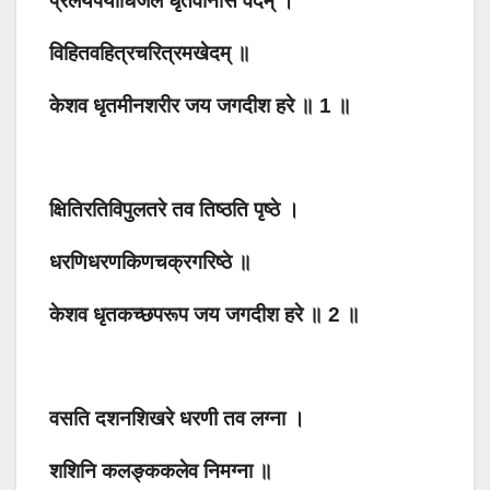
प्रलयपयोधिजले धृतवानसि वेदम् ।
विहितवहित्रचरित्रमखेदम् ॥
केशव धृतमीनशरीर जय जगदीश हरे ॥ 1 ॥
क्षितिरतिविपुलतरे तव तिष्ठति पृष्ठे ।
धरणिधरणकिणचक्रगरिष्ठे ॥
केशव धृतकच्छपरूप जय जगदीश हरे ॥ 2 ॥
वसति दशनशिखरे धरणी तव लग्ना ।
शशिनि कलङ्ककलेव निमग्ना ॥