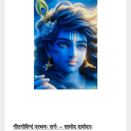
गीतगोविन्दं प्रथमः सर्गः – सामोद दामोदरः