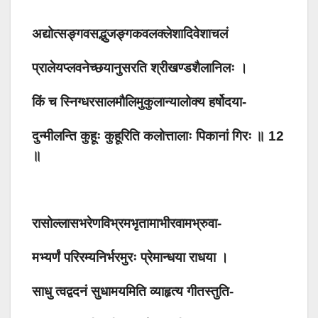
अद्योत्सङ्गवसद्भुजङ्गकवलक्लेशादिवेशाचलं
प्रालेयप्लवनेच्छयानुसरति श्रीखण्डशैलानिलः ।
किं च स्निग्धरसालमौलिमुकुलान्यालोक्य हर्षोदया-
दुन्मीलन्ति कुहूः कुहूरिति कलोत्तालाः पिकानां गिरः ॥ 12
॥
रासोल्लासभरेणविभ्रमभृतामाभीरवामभ्रुवा-
मभ्यर्णं परिरम्यनिर्भरमुरः प्रेमान्धया राधया ।
साधु त्वद्वदनं सुधामयमिति व्याहृत्य गीतस्तुति-