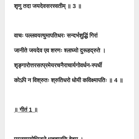
शृणु तदा जयदेवसरस्वतीम् ॥ 3 ॥
वाचः पल्लवयत्युमापतिधरः सन्दर्भशुद्धिं गिरां
जानीते जयदेव एव शरणः श्लाघ्यो दुरूहद्रुते ।
शृङ्गारोत्तरसत्प्रमेयरचनैराचार्यगोवर्धन-स्पर्धी
कोऽपि न विश्रुतः श्रुतिधरो धोयी कविक्ष्मापतिः ॥ 4 ॥
॥ गीतं 1 ॥