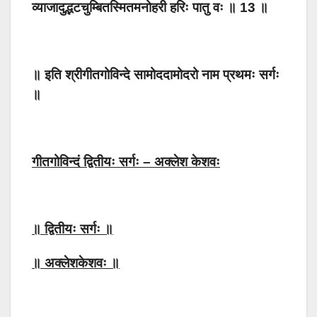
व्याजादुद्भटचुम्बितस्मितमनोहरी हरिः पातु वः ॥ 13 ॥
॥ इति श्रीगीतगोविन्दे सामोददामोदरो नाम प्रथमः सर्गः
॥
गीतगोविन्दं द्वितीयः सर्गः – अक्लेश केशवः
॥ द्वितीयः सर्गः ॥
॥ अक्लेशकेशवः ॥