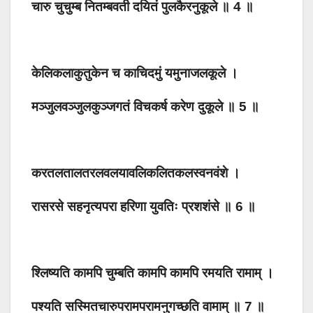
चारु चुचुम्ब नितम्बवती दयितं पुलकैरनुकूले ॥ 4 ॥
केलिकलाकुतुकेन च काचिदमुं यमुनाजलकूले ।
मञ्जुलवञ्जुलकुञ्जगतं विचकर्ष करेण दुकूले ॥ 5 ॥
करतलतालतरलवलयावलिकलितकलस्वनवंशे ।
रासरसे सहनृत्यपरा हरिणा युवतिः प्रशशंसे ॥ 6 ॥
श्लिष्यति कामपि चुम्बति कामपि कामपि रमयति रामाम् ।
पश्यति सस्मितचारुपरामपरामनुगच्छति वामाम् ॥ 7 ॥