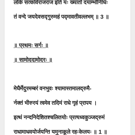
लोके सत्कविराजराज इति यः ख्यातो दयाम्भोनिधिः
तं वन्दे जयदेवसद्गुरुमहं पद्मावतीवल्लभम् ॥ 3 ॥
॥ प्रथमः सर्गः ॥
॥ सामोददामोदरः ॥
मेघैर्मेदुरमम्बरं वनभुवः श्यामास्तमालद्रुमै-
र्नक्तं भीरुरयं त्वमेव तदिमं राधे गृहं प्रापय ।
इत्थं नन्दनिदेशितश्चलितयोः प्रत्यध्वकुञ्जद्रुमं
राधामाधवयोर्जयन्ति यमुनाकूले रहःकेलयः ॥ 1 ॥