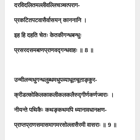
दरविदलितमल्लीवल्लिचञ्चत्पराग-
प्रकटितपटवासैर्वासयन् काननानि ।
इह हि दहति चेतः केतकीगन्धबन्धुः
प्रसरदसमबाणप्राणवद्गन्धवाहः ॥ 8 ॥
उन्मीलन्मधुगन्धलुब्धमधुपव्याधूतचूताङ्कुर-
क्रीडत्कोकिलकाकलीकलकलैरुद्गीर्णकर्णज्वराः ।
नीयन्ते पथिकैः कथङ्कथमपि ध्यानावधानक्षण-
प्राप्तप्राणसमासमागमरसोल्लासैरमी वासराः ॥ 9 ॥