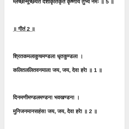
म्लेच्छान्मूर्च्छयते दशाकृतिकृते कृष्णाय तुभ्यं नमः ॥ 5 ॥
॥ गीतं 2 ॥
श्रितकमलाकुचमण्डल! धृतकुण्डल! ।
कलितललितवनमाल! जय, जय, देव! हरे! ॥ 1 ॥
दिनमणीमण्डलमण्डन! भवखण्डन! ।
मुनिजनमानसहंस! जय, जय, देव! हरे! ॥ 2 ॥