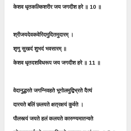
केशव धृतकल्किशरीर जय जगदीश हरे ॥ 10 ॥
श्रीजयदेवकवेरिदमुदितमुदारम् ।
शृणु सुखदं शुभदं भवसारम् ॥
केशव धृतदशविधरूप जय जगदीश हरे ॥ 11 ॥
वेदानुद्धरते जगन्निवहते भूगोलमुद्बिभ्रते दैत्यं
दारयते बलिं छलयते क्षत्रक्षयं कुर्वते ।
पौलस्त्यं जयते हलं कलयते कारुण्यमातन्वते