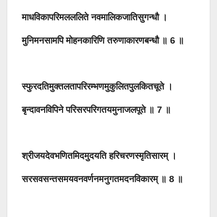
माधविकापरिमलललिते नवमालिकजातिसुगन्धौ ।
मुनिमनसामपि मोहनकारिणि तरुणाकारणबन्धौ ॥ 6 ॥
स्फुरदतिमुक्तलतापरिरम्भणमुकुलितपुलकितचूते ।
बृन्दावनविपिने परिसरपरिगतयमुनाजलपूते ॥ 7 ॥
श्रीजयदेवभणितमिदमुदयति हरिचरणस्मृतिसारम् ।
सरसवसन्तसमयवनवर्णनमनुगतमदनविकारम् ॥ 8 ॥