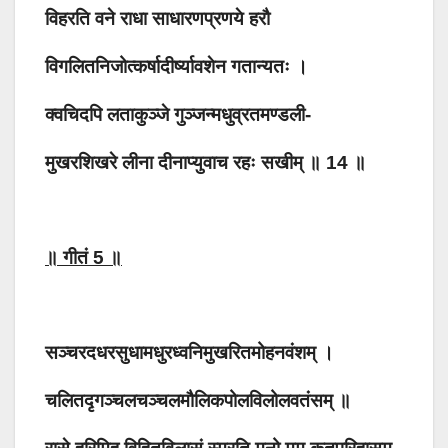
विहरति वने राधा साधारणप्रणये हरौ
विगलितनिजोत्कर्षादीर्ष्यावशेन गतान्यतः ।
क्वचिदपि लताकुञ्जे गुञ्जन्मधुव्रतमण्डली-
मुखरशिखरे लीना दीनाप्युवाच रहः सखीम् ॥ 14 ॥
॥ गीतं 5 ॥
सञ्चरदधरसुधामधुरध्वनिमुखरितमोहनवंशम् ।
चलितदृगञ्चलचञ्चलमौलिकपोलविलोलवतंसम् ॥