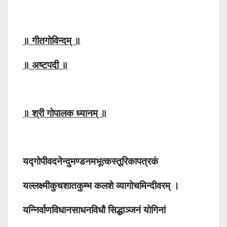
॥ गीतगोविन्दम् ॥
॥ अष्टपदी ॥
॥ श्री गोपालक ध्यानम् ॥
यद्गोपीवदनेन्दुमण्डनमभूत्कस्तूरिकापत्रकं
यल्लक्ष्मीकुचशातकुम्भ कलशे व्यागोचमिन्दीवरम् ।
यन्निर्वाणविधानसाधनविधौ सिद्धाञ्जनं योगिनां