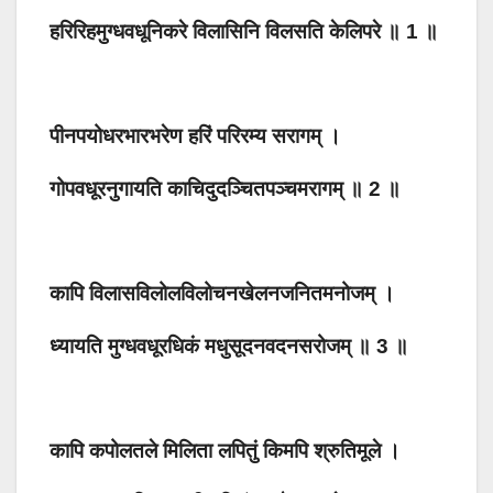
हरिरिहमुग्धवधूनिकरे विलासिनि विलसति केलिपरे ॥ 1 ॥
पीनपयोधरभारभरेण हरिं परिरम्य सरागम् ।
गोपवधूरनुगायति काचिदुदञ्चितपञ्चमरागम् ॥ 2 ॥
कापि विलासविलोलविलोचनखेलनजनितमनोजम् ।
ध्यायति मुग्धवधूरधिकं मधुसूदनवदनसरोजम् ॥ 3 ॥
कापि कपोलतले मिलिता लपितुं किमपि श्रुतिमूले ।