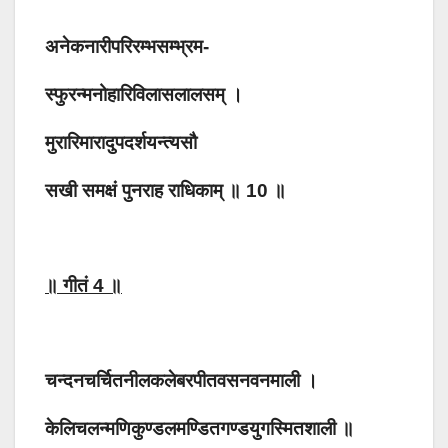
अनेकनारीपरिरम्भसम्भ्रम-
स्फुरन्मनोहारिविलासलालसम् ।
मुरारिमारादुपदर्शयन्त्यसौ
सखी समक्षं पुनराह राधिकाम् ॥ 10 ॥
॥ गीतं 4 ॥
चन्दनचर्चितनीलकलेबरपीतवसनवनमाली ।
केलिचलन्मणिकुण्डलमण्डितगण्डयुगस्मितशाली ॥