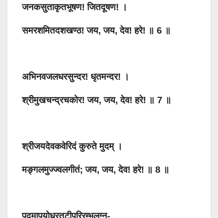
जनकसुताकृतभूषण! जितदूषण! ।
समरशमितदशखण्ठ! जय, जय, देव! हरे! ॥ 6 ॥
अभिनवजलधरसुन्दर! धृतमन्दर! ।
श्रीमुखचन्द्रचकोर! जय, जय, देव! हरे! ॥ 7 ॥
श्रीजयदेवकवेरिदं कुरुते मुदम् ।
मङ्गलमुज्ज्वलगीतं; जय, जय, देव! हरे! ॥ 8 ॥
पद्मापयोधरतटीपरिरम्भलग्न-