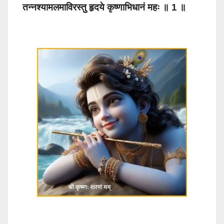
तन्नश्यामलमाविरस्तु हृदये कृष्णाभिधानं महः ॥ 1 ॥