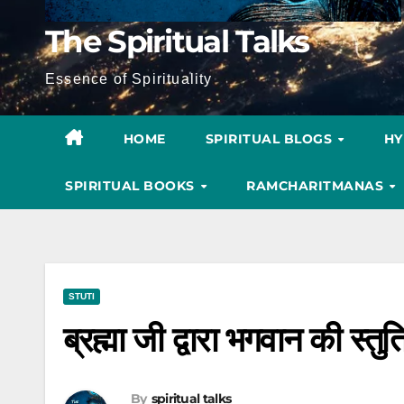
The Spiritual Talks
Essence of Spirituality
HOME
SPIRITUAL BLOGS
H
SPIRITUAL BOOKS
RAMCHARITMANAS
STUTI
ब्रह्मा जी द्वारा भगवान की स्त
By
spiritual talks