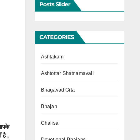
Posts Slider
CATEGORIES
Ashtakam
Ashtottar Shatnamavali
Bhagavad Gita
Bhajan
Chalisa
 आपके
 है ,
Devotional Bhajans