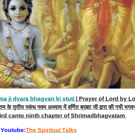
a ji dvara bhagvan ki stuti
| Prayer of Lord by L
तीय स्कंध नवम अध्याय में वर्णित ब्रह्मा जी द्वारा की गयी भगव
n third canto ninth chapter of Shrimadbhagvatam
 Youtube:
The Spiritual Talks