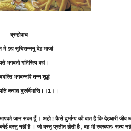
ब्रम्होवाच
ि मे
ऽ
द्य सुचिरान्ननु देह भाजां
ायते भगवतो गतिरित्य वद्यं।
्वदस्ति भगवन्नपि तन्न शुद्धं
्यति कराद्य दुरुर्विभासि।।1।।
 आपको जान सका हूँ । अहो ! कैसे दुर्भाग्य की बात है कि देहधारी जीव
वस्तु नहीं है । जो वस्तु प्रतीत होती है , वह भी स्वरूपतः सत्य नहीं