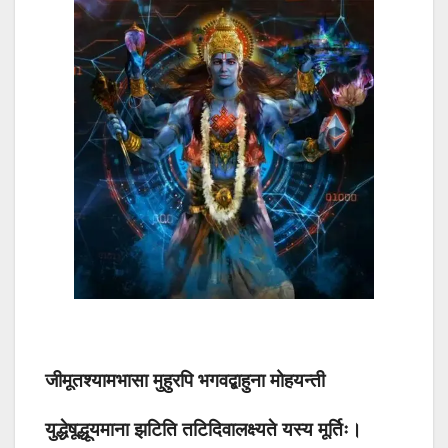
जीमूतश्यामभासा मुहुरपि भगवद्बाहुना मोहयन्ती
युद्धेषूद्धूयमाना झटिति तटिदिवालक्ष्यते यस्य मूर्तिः।