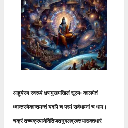
आहुर्यस्य स्वरूपं क्षणमुखमखिलं सूरयः कालमेतं
ध्वान्तस्यैकान्तमन्तं यदपि च परमं सर्वधाम्नां च धाम।
चक्रं तच्चक्रपाणेर्दितिजतनुगलद्रक्तधाराक्तधारं