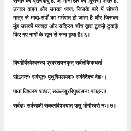
संसार की प्राणवायु है, जो मानो हरि का (दूसरा) शरीर है,
उनका वाहन और उनका ध्वज, जिसके बारे में सोचने
मात्र से मादा-सर्पों का गर्भपात हो जाता है और जिसका
मुंह उसकी मजबूत और सक्रिय चोंच द्वारा टुकड़े-टुकड़े
किए गए नागों के खून से सना हुआ है
॥६॥
विष्णोर्विश्वेश्वरस्य प्रवरशयनकृत् सर्वलोकैकधर्ता
सोऽनन्तः सर्वभूतः पृथुविमलयशाः सर्ववेदैश्च वेद्यः।
पाता विश्वस्य शश्वत् सकलसुररिपुध्वंसनः पापहन्ता
सर्वज्ञः सर्वसाक्षी सकलविषभयात् पातु भोगीश्वरो नः॥७॥