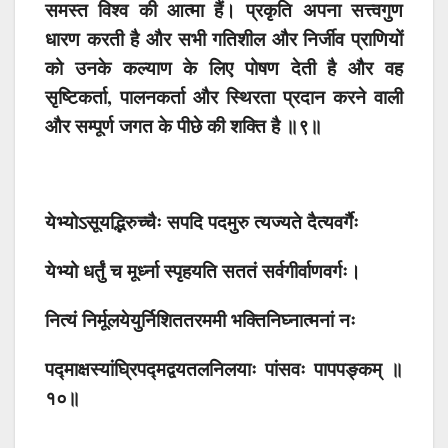
समस्त विश्व की आत्मा हैं। प्रकृति अपना सत्त्वगुण
धारण करती है और सभी गतिशील और निर्जीव प्राणियों
को उनके कल्याण के लिए पोषण देती है और वह
सृष्टिकर्ता, पालनकर्ता और स्थिरता प्रदान करने वाली
और सम्पूर्ण जगत के पीछे की शक्ति है
॥९॥
येभ्योऽसूयद्भिरुच्चैः सपदि पदमुरु त्यज्यते दैत्यवर्गैः
येभ्यो धर्तुं च मूर्ध्ना स्पृहयति सततं सर्वगीर्वाणवर्गः।
नित्यं निर्मूलयेयुर्निशिततरममी भक्तिनिघ्नात्मनां नः
पद्माक्षस्यांघ्रिपद्मद्वयतलनिलयाः पांसवः पापपङ्कम् ॥
१०॥