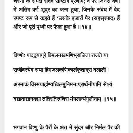
चरणों के समक्ष सदैव साष्टांग प्रणाम; वे पैर जिनसे वर्णों
में अंतिम वर्ण शूद्र का जन्म हुआ, जिनके संबंध में वेद
स्पष्ट रूप से कहते हैं ‘उसके हजारों पैर (सहस्रपाद) हैं
और जो पूरी पृथ्वी पर फैला हुआ है ॥१४॥
विष्णोः पादद्वयाग्रे विमलनखमणिभ्राजिता राजते या
राजीवस्येव रम्या हिमजलकणिकालंकृताग्रा दलाली।
अस्माकं विस्मयार्हाण्यखिलमुनिमनःप्रार्थनीयानि सेऽयं
दद्यादाद्यानवद्या ततिरतिरुचिरा मंगलान्यंगुलीनाम् ॥१५॥
भगवान विष्णु के पैरों के अंत में सुंदर और निर्मल पैर की