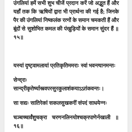
उंगलियां हमें सभी शुभ चीजें प्रदान करें जो अद्भुत हैं और
यहाँ तक ​​कि ऋषियों द्वारा भी प्रार्थना की गई है; जिनके
पैर की उंगलियां निष्कलंक रत्नों के समान चमकती हैं और
बूंदों से सुशोभित कमल की पंखुड़ियों के समान सुंदर हैं ॥
१५॥
यस्यां दृष्ट्वामलायां प्रतिकृतिममराः स्वां भवन्त्यानमन्तः
सेन्द्राः
सान्द्रीकृतेर्ष्यास्त्वपरसुरकुलाशंकयाऽऽतंकवन्तः।
सा सद्यः सातिरेकां सकलसुखकरीं संपदं साधयेन्नः
चञ्चच्चार्वंशुचक्रा चरणनलिनयोश्चक्रपाणेर्नखाली ॥
१६॥