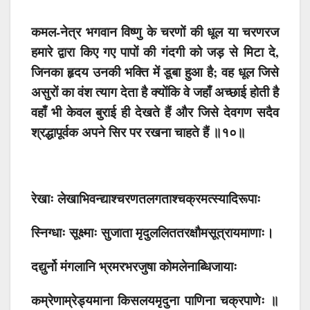
कमल-नेत्र भगवान विष्णु के चरणों की धूल या चरणरज
हमारे द्वारा किए गए पापों की गंदगी को जड़ से मिटा दे,
जिनका हृदय उनकी भक्ति में डूबा हुआ है; वह धूल जिसे
असुरों का वंश त्याग देता है क्योंकि वे जहाँ अच्छाई होती है
वहाँ भी केवल बुराई ही देखते हैं और जिसे देवगण सदैव
श्रद्धापूर्वक अपने सिर पर रखना चाहते हैं ॥१०॥
रेखाः लेखाभिवन्द्याश्चरणतलगताश्चक्रमत्स्यादिरूपाः
स्निग्धाः सूक्ष्माः सुजाता मृदुललिततरक्षौमसूत्रायमाणाः।
दद्युर्नो मंगलानि भ्रमरभरजुषा कोमलेनाब्धिजायाः
कम्रेणाम्रेड्यमाना किसलयमृदुना पाणिना चक्रपाणेः ॥