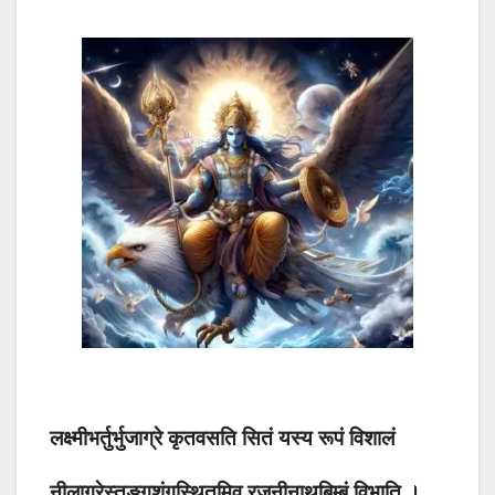
लक्ष्मीभर्तुर्भुजाग्रे कृतवसति सितं यस्य रूपं विशालं
नीलाग्रेस्तुङ्गशृंगस्थितमिव रजनीनाथबिम्बं विभाति ।