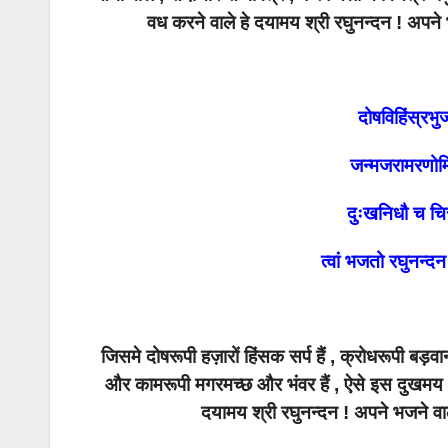
वध करने वाले हे दयामय श्री रघुनन्दन ! अप
दोषविहिंस्र
जन्मजरामरणोर्
दुःखनिधौ च चिरं
त्वां भजतो रघुनन्द
जिसमे दोषरूपी हज़ारों हिंसक सर्प हैं , क्रोधरूपी बड़
और कामरूपी मगरमच्छ और भंवर हैं , ऐसे इस दुखमय भ
दयामय श्री रघुनन्दन ! अपने भजने 