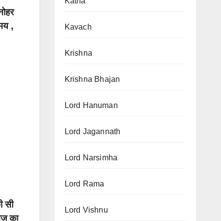
Katha
नोहर
ामय ,
Kavach
Krishna
Krishna Bhajan
Lord Hanuman
Lord Jagannath
Lord Narsimha
Lord Rama
ी सी
Lord Vishnu
ागज का