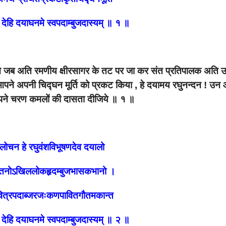
न देहि दयाघनमे स्वपदाम्बुजदास्यम् ॥ १ ॥
जनों ने जब अति रमणीय क्षीरसागर के तट पर जा कर संत प्रतिपालक अति 
पने अपनी चिद्घन मूर्ति को प्रकट किया , हे दयामय रघुनन्दन ! उ
पने चरण कमलों की दासता दीजिये ॥ १ ॥
ोचन हे रघुवंशविभूषणदेव दयालो
लतनोऽखिललोकहृदम्बुजभासकभानो ।
ित्रपदाब्जरजःकणपावितगौतमकान्त
न देहि दयाघनमे स्वपदाम्बुजदास्यम् ॥ २ ॥