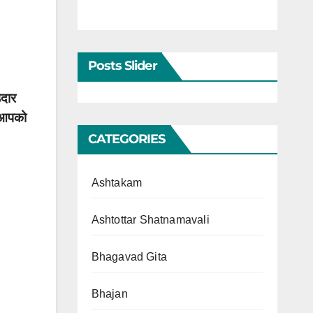
Posts Slider
उदार
न आपको
CATEGORIES
Ashtakam
Ashtottar Shatnamavali
Bhagavad Gita
Bhajan