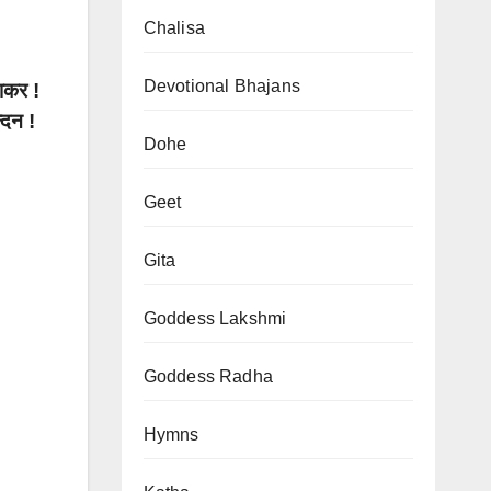
Chalisa
Devotional Bhajans
भाकर !
्दन !
Dohe
Geet
Gita
Goddess Lakshmi
Goddess Radha
Hymns