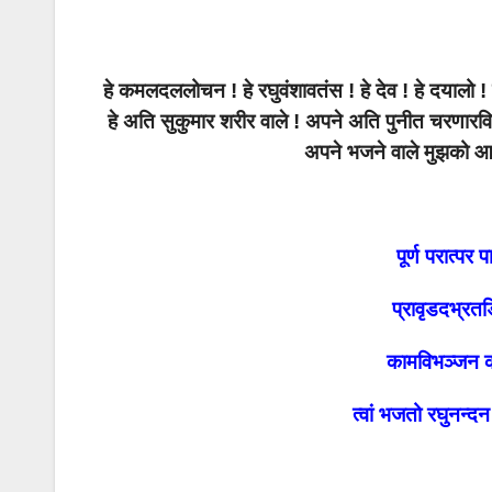
हे कमलदललोचन ! हे रघुवंशावतंस ! हे देव ! हे दयालो !
हे अति सुकुमार शरीर वाले ! अपने अति पुनीत चरणारविन
अपने भजने वाले मुझको 
पूर्ण परात्प
प्रावृडदभ्रतड
कामविभञ्जन क
त्वां भजतो रघुनन्द