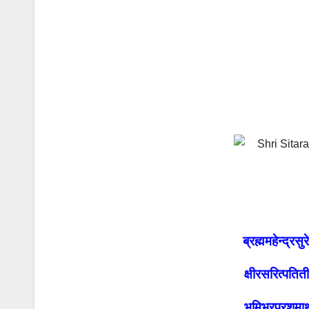
ब्रह्ममहेन्द्रसु
क्षीरसरित्पतित
भूमिभरप्रशमार