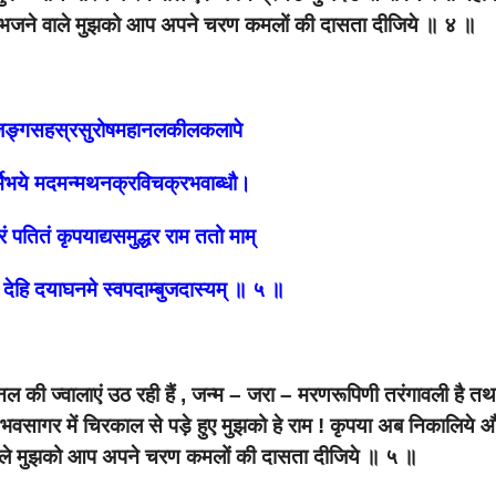
ने भजने वाले मुझको आप अपने चरण कमलों की दासता दीजिये ॥ ४ ॥
भुजङ्गसहस्रसुरोषमहानलकीलकलापे
मिभये मदमन्मथनक्रविचक्रभवाब्धौ।
 पतितं कृपयाद्यसमुद्धर राम ततो माम्
न देहि दयाघनमे स्वपदाम्बुजदास्यम् ॥ ५ ॥
वानल की ज्वालाएं उठ रही हैं , जन्म – जरा – मरणरूपिणी तरंगावली है त
वसागर में चिरकाल से पड़े हुए मुझको हे राम ! कृपया अब निकालिये औ
वाले मुझको आप अपने चरण कमलों की दासता दीजिये ॥ ५ ॥