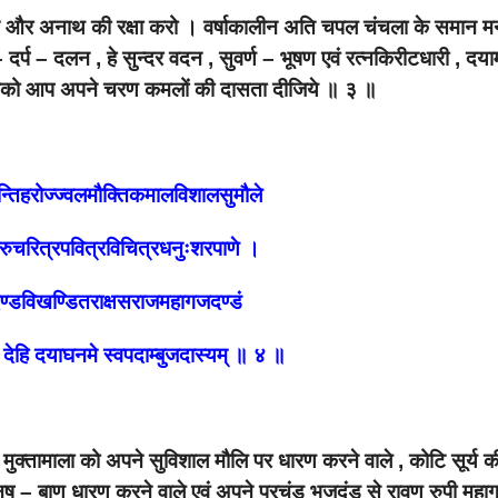
ि दीन और अनाथ की रक्षा करो । वर्षाकालीन अति चपल चंचला के समान म
– दर्प – दलन , हे सुन्दर वदन , सुवर्ण – भूषण एवं रत्नकिरीटधारी , दय
ुझको आप अपने चरण कमलों की दासता दीजिये ॥ ३ ॥
न्तिहरोज्ज्वलमौक्तिकमालविशालसुमौले
रुचरित्रपवित्रविचित्रधनुःशरपाणे ।
ण्डविखण्डितराक्षसराजमहागजदण्डं
न देहि दयाघनमे स्वपदाम्बुजदास्यम् ॥ ४ ॥
छ मुक्तामाला को अपने सुविशाल मौलि पर धारण करने वाले , कोटि सूर्य क
नुष – बाण धारण करने वाले एवं अपने प्रचंड भुजदंड से रावण रुपी मह