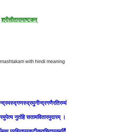
श्रीसीतारामाष्टकम्
रेन्द्रमरुद्गणरुद्रमुनीन्द्रगणैरतिरम्यं
ीरमुपेत्य नुतंहि सतामवितारमुदारम् ।
्थमथ प्रथितप्रकटीकृतचिद्घनमूर्तिं