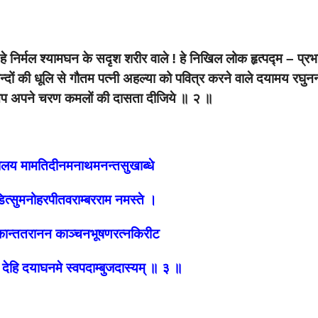
 हे निर्मल श्यामघन के सदृश शरीर वाले ! हे निखिल लोक हृत्पद्म – प्र
्दों की धूलि से गौतम पत्नी अहल्या को पवित्र करने वाले दयामय रघुनन
आप अपने चरण कमलों की दासता दीजिये ॥ २ ॥
र पालय मामतिदीनमनाथमनन्तसुखाब्धे
ित्सुमनोहरपीतवराम्बरराम नमस्ते ।
ान्ततरानन काञ्चनभूषणरत्नकिरीट
न देहि दयाघनमे स्वपदाम्बुजदास्यम् ॥ ३ ॥