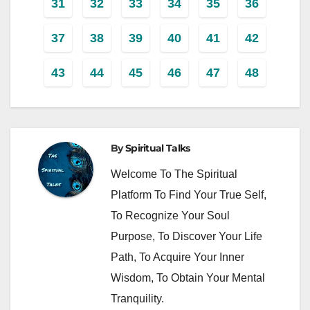
31
32
33
34
35
36
37
38
39
40
41
42
43
44
45
46
47
48
By
Spiritual Talks
Welcome To The Spiritual
Platform To Find Your True Self,
To Recognize Your Soul
Purpose, To Discover Your Life
Path, To Acquire Your Inner
Wisdom, To Obtain Your Mental
Tranquility.