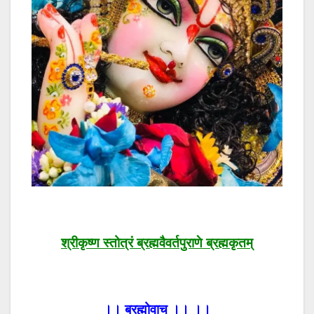
श्रीकृष्ण स्तोत्रं ब्रह्मवैवर्तपुराणे ब्रह्मकृतम्
।। ब्रह्मोवाच ।। ।।