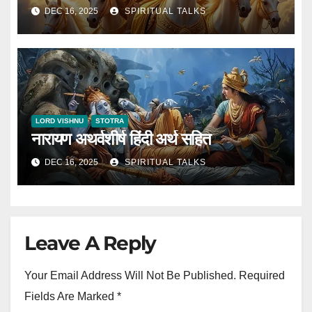
DEC 16, 2025
SPIRITUAL TALKS
LORD VISHNU
STOTRA
नारायण अथर्वशीर्ष हिंदी अर्थ सहित
DEC 16, 2025
SPIRITUAL TALKS
Leave A Reply
Your Email Address Will Not Be Published.
Required
Fields Are Marked
*