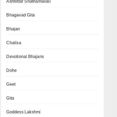
Ashtottar Shatnamavali
Bhagavad Gita
Bhajan
Chalisa
Devotional Bhajans
Dohe
Geet
Gita
Goddess Lakshmi