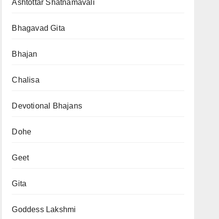
Ashtottar Shatnamavali
Bhagavad Gita
Bhajan
Chalisa
Devotional Bhajans
Dohe
Geet
Gita
Goddess Lakshmi