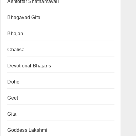
Ashtottar Shatnamavali
Bhagavad Gita
Bhajan
Chalisa
Devotional Bhajans
Dohe
Geet
Gita
Goddess Lakshmi