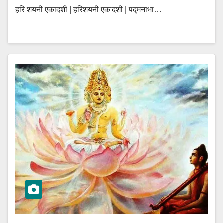
हरि शयनी एकादशी | हरिशयनी एकादशी | पद्मनाभा…