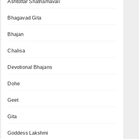
Ashtottar Shatnamavali
Bhagavad Gita
Bhajan
Chalisa
Devotional Bhajans
Dohe
Geet
Gita
Goddess Lakshmi