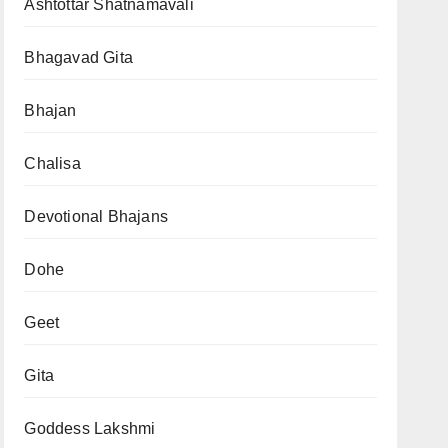
Ashtottar Shatnamavali
Bhagavad Gita
Bhajan
Chalisa
Devotional Bhajans
Dohe
Geet
Gita
Goddess Lakshmi