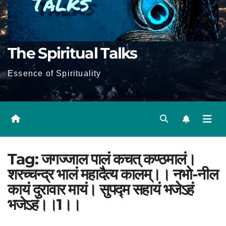
The Spiritual Talks
Essence of Spirituality
Tag:
जगज्जाल पालं कचत् कण्ठमालं।
शरच्चन्द्र भालं महादैत्य कालम्।। नभो-नील
कायं दुरावार मायं। सुपद्म सहायं भजेऽहं
भजेऽहं।।1।।