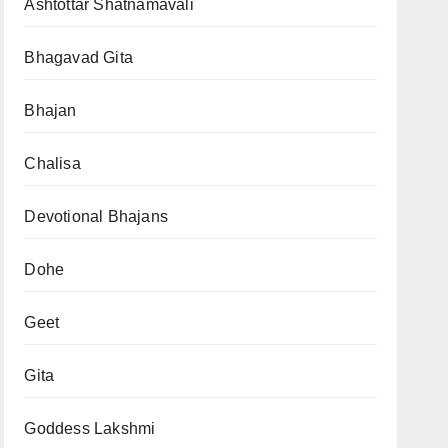
Ashtottar Shatnamavali
Bhagavad Gita
Bhajan
Chalisa
Devotional Bhajans
Dohe
Geet
Gita
Goddess Lakshmi