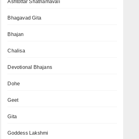
Ashtottar Shatnamavali
Bhagavad Gita
Bhajan
Chalisa
Devotional Bhajans
Dohe
Geet
Gita
Goddess Lakshmi