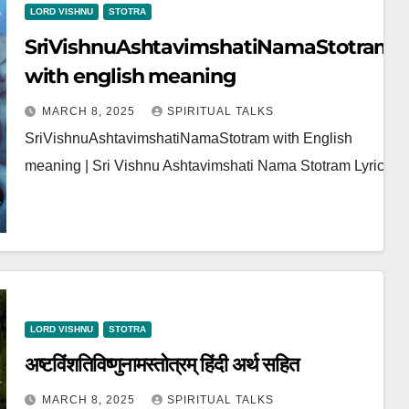
LORD VISHNU
STOTRA
SriVishnuAshtavimshatiNamaStotram
with english meaning
MARCH 8, 2025
SPIRITUAL TALKS
SriVishnuAshtavimshatiNamaStotram with English
meaning | Sri Vishnu Ashtavimshati Nama Stotram Lyrics
LORD VISHNU
STOTRA
अष्टविंशतिविष्णुनामस्तोत्रम् हिंदी अर्थ सहित
MARCH 8, 2025
SPIRITUAL TALKS