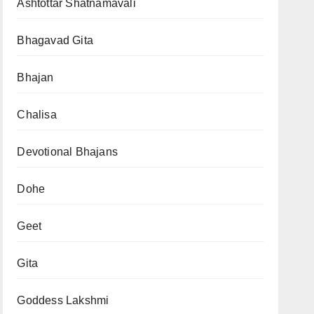
Ashtottar Shatnamavali
Bhagavad Gita
Bhajan
Chalisa
Devotional Bhajans
Dohe
Geet
Gita
Goddess Lakshmi