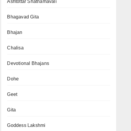
Ashtottar Shatnamavali
Bhagavad Gita
Bhajan
Chalisa
Devotional Bhajans
Dohe
Geet
Gita
Goddess Lakshmi