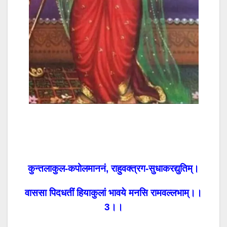
कुन्तलाकुल-कपोलमाननं, राहुवक्त्रग-सुधाकरद्युतिम्।
वाससा पिदधतीं हियाकुलां भावये मनसि रामवल्लभाम्।।
3।।