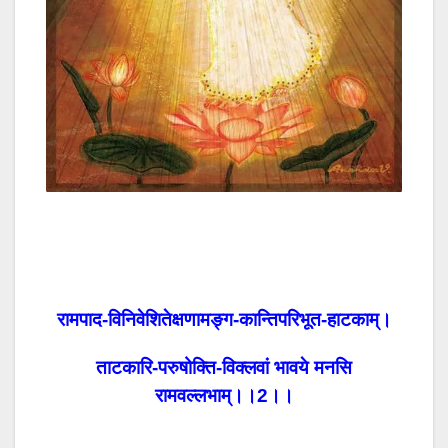
रामपाद-विनिवेशितेक्षणामङ्ग-कान्तिपरिभूत-हाटकाम्।
ताटकारि-परुषोक्ति-विक्लवां भावये मनसि
रामवल्लभाम्।।2।।