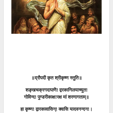
॥द्रौपदी कृत श्रीकृष्ण स्तुति॥
शङ्खचक्रगदापाणॆ! द्वरकानिलयाच्युत!
गोविन्द! पुण्डरीकाक्ष!रक्ष मां शरणागताम्॥
हा कृष्ण! द्वारकावासिन्! क्वासि यादवनन्दन!।