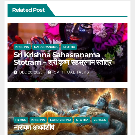
Related Post
KRISHNA
SAHASRANAMA
STOTRA
Sri Krishna Sahasranama
Stotram – श्री कृष्ण सहस्रनाम स्तोत्र
DEC 20, 2025
SPIRITUAL TALKS
HYMNS
KRISHNA
LORD VISHNU
STOTRA
VERSES
नारायण अथर्वशीर्ष