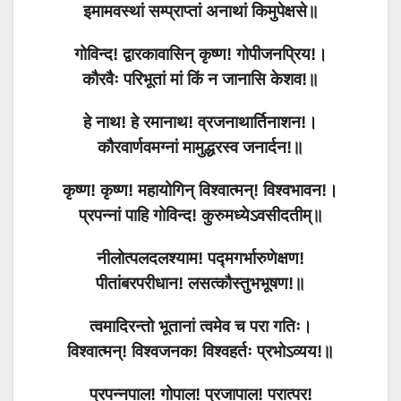
इमामवस्थां सम्प्राप्तां अनाथां किमुपेक्षसे॥
गोविन्द! द्वारकावासिन् कृष्ण! गोपीजनप्रिय!।
कौरवैः परिभूतां मां किं न जानासि केशव!॥
हे नाथ! हे रमानाथ! व्रजनाथार्तिनाशन!।
कौरवार्णवमग्नां मामुद्धरस्व जनार्दन!॥
कृष्ण! कृष्ण! महायोगिन् विश्वात्मन्! विश्वभावन!।
प्रपन्नां पाहि गोविन्द! कुरुमध्येऽवसीदतीम्॥
नीलोत्पलदलश्याम! पद्मगर्भारुणेक्षण!
पीतांबरपरीधान! लसत्कौस्तुभभूषण!॥
त्वमादिरन्तो भूतानां त्वमेव च परा गतिः।
विश्वात्मन्! विश्वजनक! विश्वहर्तः प्रभोऽव्यय!॥
प्रपन्नपाल! गोपाल! प्रजापाल! परात्पर!