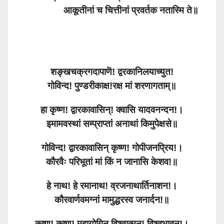
आकूतीनां च चित्तीनां प्रवर्तक नतास्मि ते॥
शङ्खचक्रगदापाणॆ! द्वरकानिलयाच्युत!
गोविन्द! पुण्डरीकाक्ष!रक्ष मां शरणागताम्॥
हा कृष्ण! द्वारकावासिन्! क्वासि यादवनन्दन!।
इमामवस्थां सम्प्राप्तां अनाथां किमुपेक्षसे॥
गोविन्द! द्वारकावासिन् कृष्ण! गोपीजनप्रिय!।
कौरवैः परिभूतां मां किं न जानासि केशव!॥
हे नाथ! हे रमानाथ! व्रजनाथार्तिनाशन!।
कौरवार्णवमग्नां मामुद्धरस्व जनार्दन!॥
कृष्ण! कृष्ण! महायोगिन् विश्वात्मन्! विश्वभावन!।