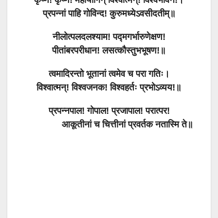
प्रपन्नां पाहि गोविन्द! कुरुमध्येऽवसीदतीम्॥
नीलोत्पलदलश्याम! पद्मगर्भारुणेक्षण!
पीतांबरपरीधान! लसत्कौस्तुभभूषण!॥
त्वमादिरन्तो भूतानां त्वमेव च परा गतिः।
विश्वात्मन्! विश्वजनक! विश्वहर्तः प्रभोऽव्यय!॥
प्रपन्नपाल! गोपाल! प्रजापाल! परात्पर!
आकूतीनां च चित्तीनां प्रवर्तक नतास्मि ते॥