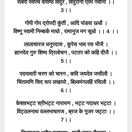
सबरी स्वपच वसिष्ठ विदुर , विदुरानी प्रेम नवीना ।।
3।।
गोपी गोप द्रोपदी कुंती , आदि पांडवा ऊधौ ।
विष्णु स्वामी निम्बार्क माधो , रामानुज मग सूधो ।। 4 ।।
लालाचारज धनुरदास , कुरेस भाव रस भीजै ।
ज्ञानदेव गुरु शिष्य त्रिलोचन , पटतर को कहि दीजै ।।
5।।
पदमावती चरण को चारन , कवि जयदेव जसीलौ ।
चिंतामणि चिद रूप लखायो , बिल्वमंगलहिं रसिलौ ।।
6।।
केशवभट्ट श्रीभट्ट नारायण , भट्ट गदाधर भट्टा ।
विट्ठलनाथ वल्लभाचारज , ब्रज के गूजर जट्टा ।।
7।।