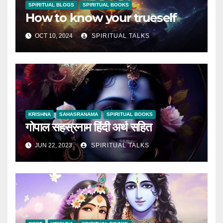
SPIRITUAL BLOGS
SPIRITUAL BOOKS
How to know your trueself
OCT 10, 2024
SPIRITUAL TALKS
KRISHNA
SAHASRANAMA
SPIRITUAL BOOKS
गोपाल सहस्रनाम हिंदी अर्थ सहित
JUN 22, 2023
SPIRITUAL TALKS