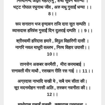
नित्यानन्द अद्वैत महाप्रभु , शची सुवन चैतन्या ।
भट्ट गोपाल रघुनाथ जीव , अरु मधु गुसाईं धन्या ।।
8।।
रूप सनातन भज वृन्दावन तजि दारा सुत सम्पति ।
व्यासदास हरिवंस गुसाईं दिन दुलराई दम्पति ।। 9।।
श्रीस्वामी हरिदास हमारे , विपुल विहारिणी दासी ।
नागरि नवल माधुरी वल्लभ , नित्य विहार उपासी।।
10।।
तानसेन अकबर करमैती , मीरा करमाबाई ।
रत्नावती मीर माधौ , रसखान रीति रस गाई ।। 11।।
अग्रदास नाभादि सखी ये , सबै राम सीता की।
सूर मदनमोहन नरसी अलि , तस्कर नवनीता की।।
12।।
माधोदास गुसाईं तुलसी , कृष्णदास परमानन्द ।