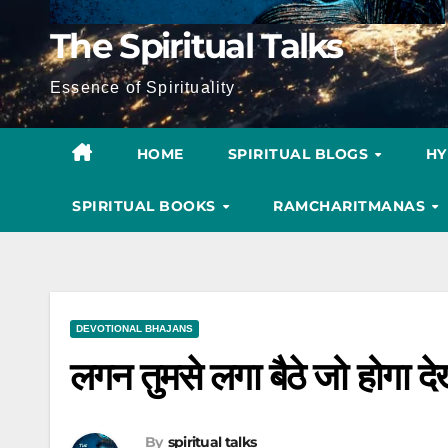
The Spiritual Talks
Essence of Spirituality
HOME
SPIRITUAL BLOGS
H
SPIRITUAL BOOKS
RAMCHARITMANAS
DEVOTIONAL BHAJANS
लगन तुमसे लगा बैठे जो होगा द
By
spiritual talks