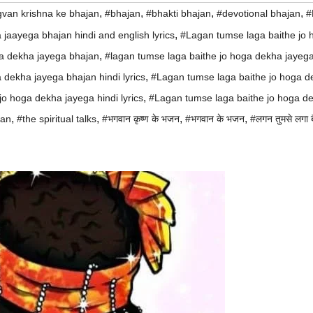
,
,
,
,
van krishna ke bhajan
#bhajan
#bhakti bhajan
#devotional bhajan
#
,
jaayega bhajan hindi and english lyrics
#Lagan tumse laga baithe jo 
,
a dekha jayega bhajan
#lagan tumse laga baithe jo hoga dekha jayeg
,
 dekha jayega bhajan hindi lyrics
#Lagan tumse laga baithe jo hoga d
,
o hoga dekha jayega hindi lyrics
#Lagan tumse laga baithe jo hoga d
,
,
,
,
jan
#the spiritual talks
#भगवान कृष्ण के भजन
#भगवान के भजन
#लगन तुमसे लगा बै