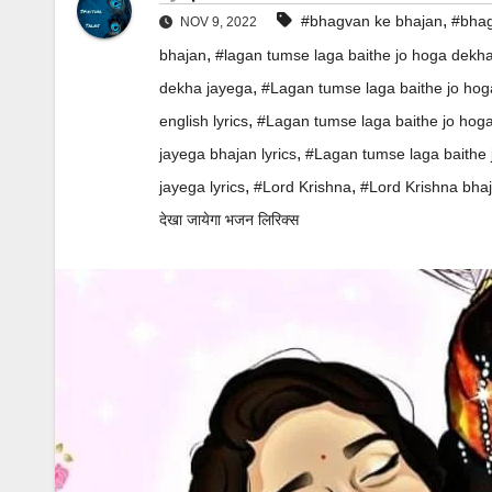
,
#bhagvan ke bhajan
#bhag
NOV 9, 2022
,
bhajan
#lagan tumse laga baithe jo hoga dekha 
,
dekha jayega
#Lagan tumse laga baithe jo hog
,
english lyrics
#Lagan tumse laga baithe jo hoga
,
jayega bhajan lyrics
#Lagan tumse laga baithe j
,
,
jayega lyrics
#Lord Krishna
#Lord Krishna bha
देखा जायेगा भजन लिरिक्स