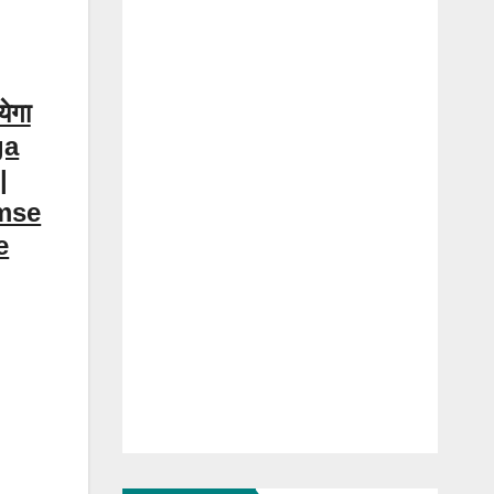
येगा
ga
|
umse
e