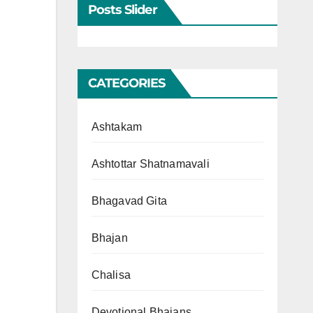
Posts Slider
CATEGORIES
Ashtakam
Ashtottar Shatnamavali
Bhagavad Gita
Bhajan
Chalisa
Devotional Bhajans