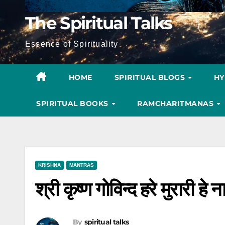
The Spiritual Talks
Essence of Spirituality
HOME
SPIRITUAL BLOGS
H
SPIRITUAL BOOKS
RAMCHARITMANAS
KRISHNA
MANTRAS
श्री कृष्ण गोविन्द हरे मुरारी ह
By
spiritual talks