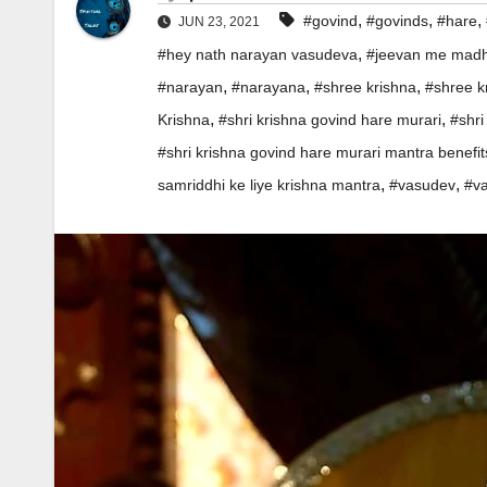
,
,
,
#govind
#govinds
#hare
JUN 23, 2021
,
#hey nath narayan vasudeva
#jeevan me madhu
,
,
,
#narayan
#narayana
#shree krishna
#shree k
,
,
Krishna
#shri krishna govind hare murari
#shri
#shri krishna govind hare murari mantra benefit
,
,
samriddhi ke liye krishna mantra
#vasudev
#v