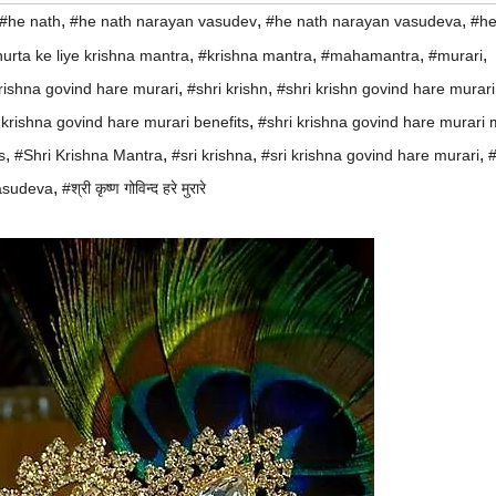
,
,
,
#he nath
#he nath narayan vasudev
#he nath narayan vasudeva
#he
,
,
,
,
rta ke liye krishna mantra
#krishna mantra
#mahamantra
#murari
,
,
rishna govind hare murari
#shri krishn
#shri krishn govind hare murari
,
 krishna govind hare murari benefits
#shri krishna govind hare murari 
,
,
,
,
s
#Shri Krishna Mantra
#sri krishna
#sri krishna govind hare murari
,
asudeva
#श्री कृष्ण गोविन्द हरे मुरारे