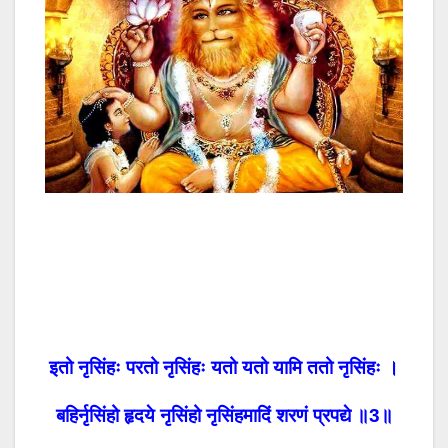
इतो नृसिंहः परतो नृसिंहः यतो यतो यामि ततो नृसिंहः ।
बहिर्नृसिंहो हृदये नृसिंहो नृसिंहमादिं शरणं प्रपद्ये ॥3॥