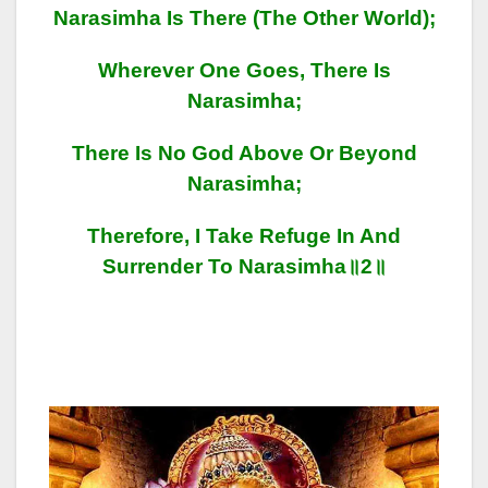
Narasimha Is There (the Other World);
Wherever One Goes, There Is
Narasimha;
There Is No God Above Or Beyond
Narasimha;
Therefore, I Take Refuge In And
Surrender To Narasimha॥2॥