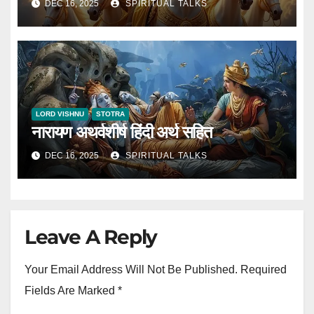
DEC 16, 2025
SPIRITUAL TALKS
LORD VISHNU
STOTRA
नारायण अथर्वशीर्ष हिंदी अर्थ सहित
DEC 16, 2025
SPIRITUAL TALKS
Leave A Reply
Your Email Address Will Not Be Published.
Required
Fields Are Marked
*