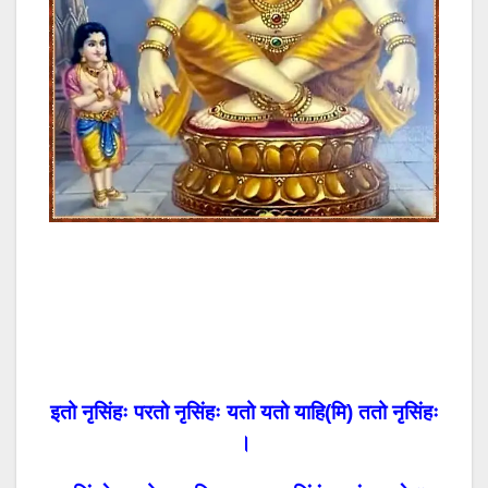
इतो नृसिंहः परतो नृसिंहः यतो यतो याहि(मि) ततो नृसिंहः
।