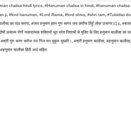
,
,
an chalisa hindi lyrics
#Hanuman chalisa in hindi
#hanuman chalisa l
,
,
,
,
,
n ji
#lord hanuman
#Lord Rama
#lord shiva
#shri ram
#Tulsidas dv
,
,
 चालीसा का पाठ करना
#जय हनुमान ज्ञान गुण सागर जय कपीस तिहुँ लोक उजागर॥1॥
#बजर
ोषों असाध्य रोगों नकारात्मक शक्तियों भूत प्रेत पिशाचों से मुक्ति के लिए हनुमान चालीसा का प
,
,
,
#श्री गुरु चरण सरोज रज निज मन मुकुरु सुधारि।
#श्री हनुमान चालीसा
#हनुमान चालीसा
,
#हनुमान चालीसा हिंदी अर्थ सहित