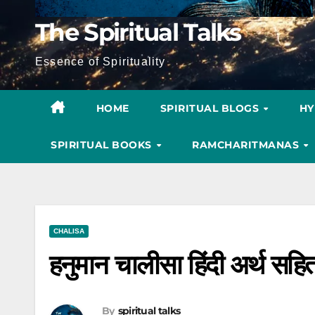
The Spiritual Talks
Essence of Spirituality
HOME
SPIRITUAL BLOGS
H
SPIRITUAL BOOKS
RAMCHARITMANAS
CHALISA
हनुमान चालीसा हिंदी अर्थ सहि
By
spiritual talks