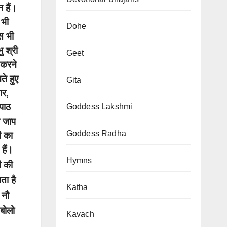
 हैं।
 भी
Dohe
स भी
ु श्री
Geet
 करने
ते हुए
Gita
ार,
 पाठ
Goddess Lakshmi
ा जाप
Goddess Radha
ी का
हैं।
Hymns
ी की
ता है
Katha
 नौ
।
बोलो
Kavach