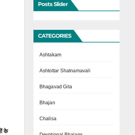
Posts Slider
CATEGORIES
Ashtakam
Ashtottar Shatnamavali
Bhagavad Gita
Bhajan
Chalisa
ं के
Devotional Bhajans