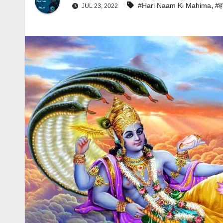
,
#hari Naam Ki Mahima
#ह
JUL 23, 2022