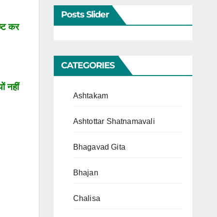
Posts Slider
ष्ट कर
CATEGORIES
ं नहीं
Ashtakam
Ashtottar Shatnamavali
Bhagavad Gita
Bhajan
Chalisa