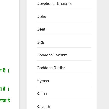
Devotional Bhajans
Dohe
Geet
Gita
Goddess Lakshmi
Goddess Radha
त है ।
Hymns
ा है ।
Katha
ाता है
Kavach