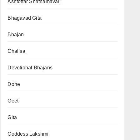
Ashtottar Shatnamavali
Bhagavad Gita
Bhajan
Chalisa
Devotional Bhajans
Dohe
Geet
Gita
Goddess Lakshmi