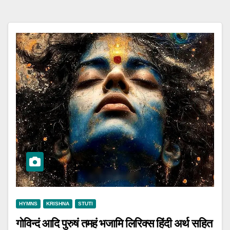
HYMNS
KRISHNA
STUTI
गोविन्दं आदि पुरुषं तमहं भजामि लिरिक्स हिंदी अर्थ सहित