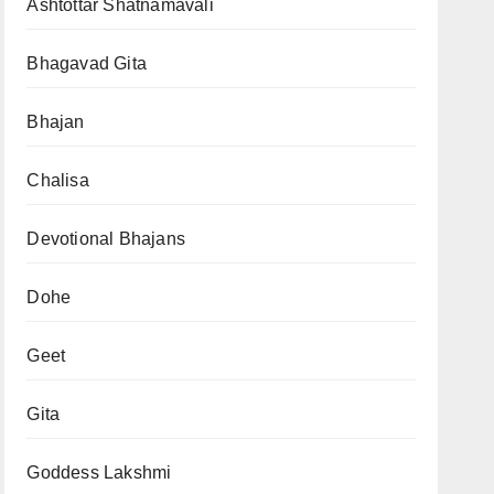
Ashtottar Shatnamavali
Bhagavad Gita
Bhajan
Chalisa
Devotional Bhajans
Dohe
Geet
Gita
Goddess Lakshmi