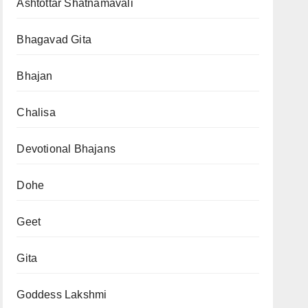
Ashtottar Shatnamavali
Bhagavad Gita
Bhajan
Chalisa
Devotional Bhajans
Dohe
Geet
Gita
Goddess Lakshmi