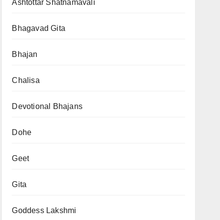
Ashtottar Shatnamavali
Bhagavad Gita
Bhajan
Chalisa
Devotional Bhajans
Dohe
Geet
Gita
Goddess Lakshmi