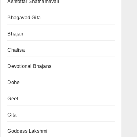
Ashtottar Shatnamavali
Bhagavad Gita
Bhajan
Chalisa
Devotional Bhajans
Dohe
Geet
Gita
Goddess Lakshmi