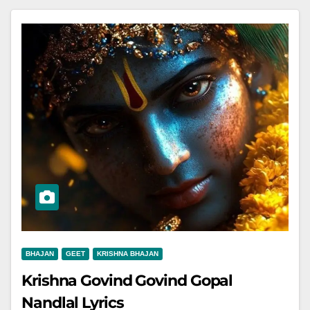
BHAJAN
GEET
KRISHNA BHAJAN
Krishna Govind Govind Gopal
Nandlal Lyrics