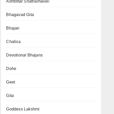
Ashtottar Shatnamavali
Bhagavad Gita
Bhajan
Chalisa
Devotional Bhajans
Dohe
Geet
Gita
Goddess Lakshmi